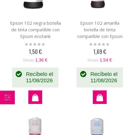
Epson 102 negra botella
Epson 102 amarilla
de tinta compatible con
botella de tinta
Epson ecotank
compatible con Epson
C13T03R140
Econtank C13T03R440
Rating:
Rating:
0%
0%
1,50 €
1,69 €
1,36 €
1,54 €
Desde
Desde
Recíbelo el
Recíbelo el
11/08/2026
11/08/2026
Comprar
por