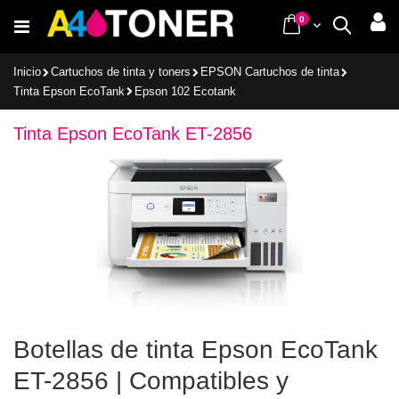
Ir
items
0
Cart
Buscar
al
contenido
Inicio
Cartuchos de tinta y toners
EPSON Cartuchos de tinta
Tinta Epson EcoTank
Epson 102 Ecotank
Tinta Epson EcoTank ET-2856
Botellas de tinta Epson EcoTank
ET-2856 | Compatibles y