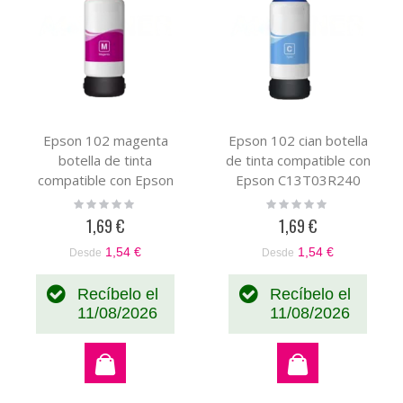
Epson 102 magenta
Epson 102 cian botella
botella de tinta
de tinta compatible con
compatible con Epson
Epson C13T03R240
C13T03R340
Rating:
Rating:
0%
0%
1,69 €
1,69 €
1,54 €
1,54 €
Desde
Desde
Recíbelo el
Recíbelo el
11/08/2026
11/08/2026