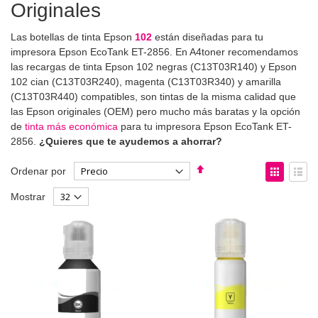
Originales
Las botellas de tinta Epson
102
están diseñadas para tu
impresora Epson EcoTank ET-2856. En A4toner recomendamos
las recargas de tinta Epson 102 negras (C13T03R140) y Epson
102 cian (C13T03R240), magenta (C13T03R340) y amarilla
(C13T03R440) compatibles, son tintas de la misma calidad que
las Epson originales (OEM) pero mucho más baratas y la opción
de
tinta más económica
para tu impresora Epson EcoTank ET-
2856.
¿Quieres que te ayudemos a ahorrar?
Fijar
Ver
Ordenar por
Dirección
como
Parrilla
List
Mostrar
Descendente