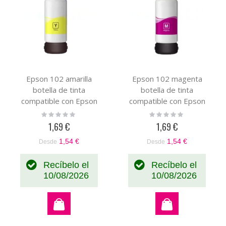
Epson 102 amarilla
Epson 102 magenta
botella de tinta
botella de tinta
compatible con Epson
compatible con Epson
Econtank C13T03R440
C13T03R340
Rating:
Rating:
0%
0%
1,69 €
1,69 €
1,54 €
1,54 €
Desde
Desde
Recíbelo el
Recíbelo el
10/08/2026
10/08/2026