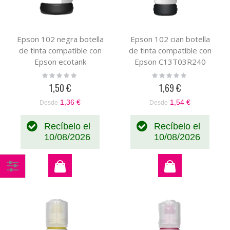
Epson 102 negra botella
Epson 102 cian botella
de tinta compatible con
de tinta compatible con
Epson ecotank
Epson C13T03R240
C13T03R140
Rating:
Rating:
0%
0%
1,50 €
1,69 €
1,36 €
1,54 €
Desde
Desde
Recíbelo el
Recíbelo el
10/08/2026
10/08/2026
Comprar
por