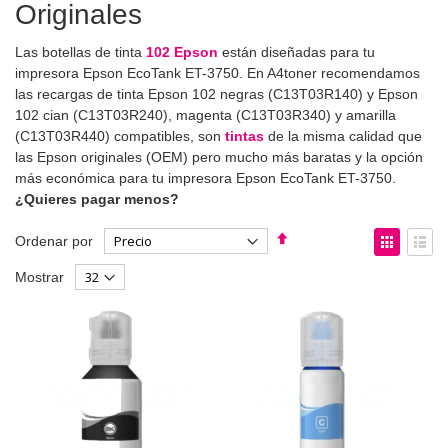
Originales
Las botellas de tinta
102 Epson
están diseñadas para tu
impresora Epson EcoTank ET-3750. En A4toner recomendamos
las recargas de tinta Epson 102 negras (C13T03R140) y Epson
102 cian (C13T03R240), magenta (C13T03R340) y amarilla
(C13T03R440) compatibles, son
tintas
de la misma calidad que
las Epson originales (OEM) pero mucho más baratas y la opción
más económica para tu impresora Epson EcoTank ET-3750.
¿Quieres pagar menos?
Fijar
Ver
Ordenar por
Dirección
como
Parrilla
List
Mostrar
Descendente