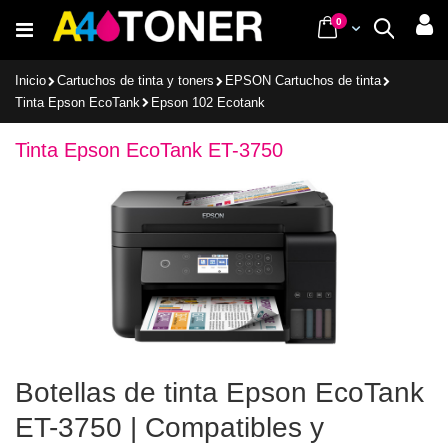
Ir
items
0
Cart
Buscar
al
contenido
Inicio
Cartuchos de tinta y toners
EPSON Cartuchos de tinta
Tinta Epson EcoTank
Epson 102 Ecotank
Tinta Epson EcoTank ET-3750
Botellas de tinta Epson EcoTank
ET-3750 | Compatibles y