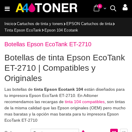
Ir
items
0
Cart
Buscar
al
contenido
Inicio
Cartuchos de tinta y toners
EPSON Cartuchos de tinta
Tinta Epson EcoTank
Epson 104 Ecotank
Botellas Epson EcoTank ET-2710
Botellas de tinta Epson EcoTank
ET-2710 | Compatibles y
Originales
Las botellas de
tinta Epson Ecotank 104
están diseñados para
tu impresora Epson EcoTank ET-2710. En A4toner
recomendamos las recargas de
tinta 104 compatibles
, son tintas
de la misma calidad que las Epson originales (OEM) pero mucho
mas baratas y la opción mas barata para tu impresora Epson
EcoTank ET-2710
Fijar
Ver