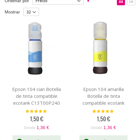
Ordenar por
Dirección
como
Parrilla
List
Mostrar
Descendente
Epson 104 cian Botella
Epson 104 amarilla
de tinta compatible
Botella de tinta
ecotank C13T00P240
compatible ecotank
C13T00P440
Valoración:
Valoración:
100%
100%
1,50 €
1,50 €
1,36 €
1,36 €
Desde
Desde