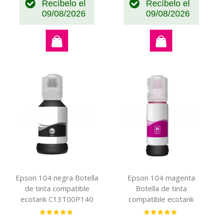
Recíbelo el
Recíbelo el
09/08/2026
09/08/2026
Epson 104 negra Botella
Epson 104 magenta
de tinta compatible
Botella de tinta
ecotank C13T00P140
compatible ecotank
C13T00P340
Valoración:
Valoración:
100%
100%