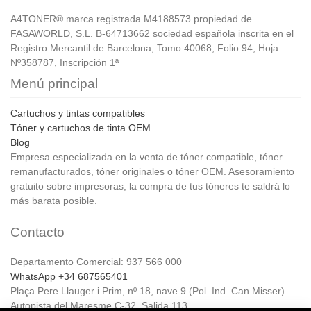
A4TONER® marca registrada M4188573 propiedad de
FASAWORLD, S.L. B-64713662 sociedad española inscrita en el
Registro Mercantil de Barcelona, Tomo 40068, Folio 94, Hoja
Nº358787, Inscripción 1ª
Menú principal
Cartuchos y tintas compatibles
Tóner y cartuchos de tinta OEM
Blog
Empresa especializada en la venta de tóner compatible, tóner
remanufacturados, tóner originales o tóner OEM. Asesoramiento
gratuito sobre impresoras, la compra de tus tóneres te saldrá lo
más barata posible.
Contacto
Departamento Comercial: 937 566 000
WhatsApp +34 687565401
Plaça Pere Llauger i Prim, nº 18, nave 9 (Pol. Ind. Can Misser)
Autopista del Maresme C-32, Salida 113