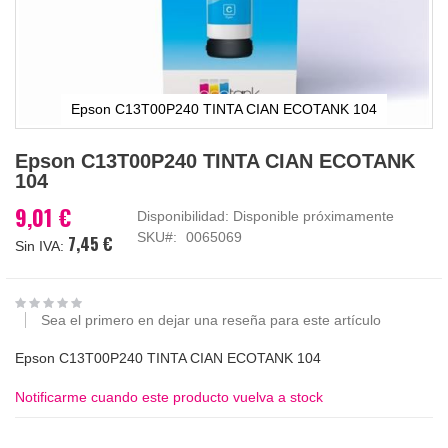
Epson C13T00P240 TINTA CIAN ECOTANK 104
Saltar
Epson C13T00P240 TINTA CIAN ECOTANK
al
104
comienzo
de
9,01 €
Disponibilidad:
Disponible próximamente
la
SKU
0065069
7,45 €
galería
de
imágenes
Sea el primero en dejar una reseña para este artículo
Epson C13T00P240 TINTA CIAN ECOTANK 104
Notificarme cuando este producto vuelva a stock