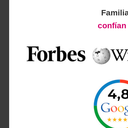
Famili
confía