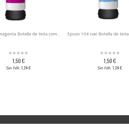
Epson 104 magenta Botella de tinta compatible ecotank C13T00P340
Rating:
Rating:
0%
0%
1,50 €
1,50 €
1,24 €
1,24 €