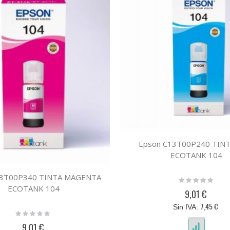
Epson C13T00P240 TINT
ECOTANK 104
13T00P340 TINTA MAGENTA
Rating:
0%
ECOTANK 104
9,01 €
7,45 €
Rating:
0%
9,01 €