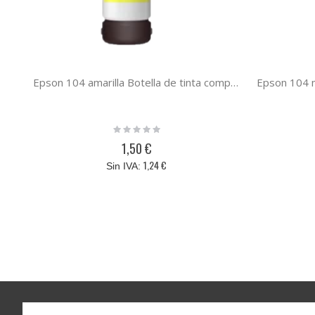
Epson 104 amarilla Botella de tinta compatible ecotank C13T00P440
Rating:
0%
1,50 €
1,24 €