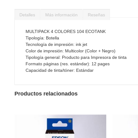
Saltar
al
Detalles
Más información
Reseñas
comienzo
de
la
MULTIPACK 4 COLORES 104 ECOTANK
galería
Tipología: Botella
de
Tecnología de impresión: ink jet
imágenes
Color de impresión: Multicolor (Color + Negro)
Tipología general: Producto para Impresora de tinta
Formato páginas (res. estándar): 12 pages
Capacidad de tinta/tóner: Estándar
Productos relacionados