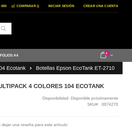
6 000
COMPARAR (
)
INICIAR SESIÓN
CREAR UNA CUENTA
Buscar
items
0
Cart
 FOLIOS A4
04 Ecotank
Botellas Epson EcoTank ET-2710
ULTIPACK 4 COLORES 104 ECOTANK
Disponibilidad:
Disponible próximamente
SKU
0074270
 dejar una reseña para este artículo