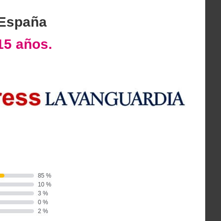
 España
15 años.