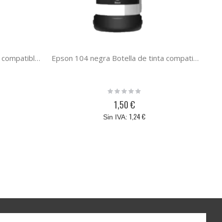
Epson 104 cian Botella de tinta compatible ecotank C13T00P240
Epson 104 negra Botella de tinta compatible ecotank C13T00P140
Rating:
0%
1,50 €
1,24 €