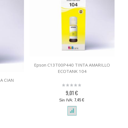
Epson C13T00P440 TINTA AMARILLO
ECOTANK 104
A CIAN
Rating:
0%
9,01 €
7,45 €