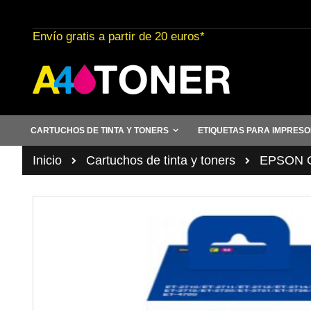
Ir
al
Envío gratis a partir de 20 euros*
contenido
CARTUCHOS DE TINTA Y TONERS
ETIQUETAS PARA IMPRES
Inicio
Cartuchos de tinta y toners
EPSON Ca
Saltar
al
final
de
la
galería
de
imágenes