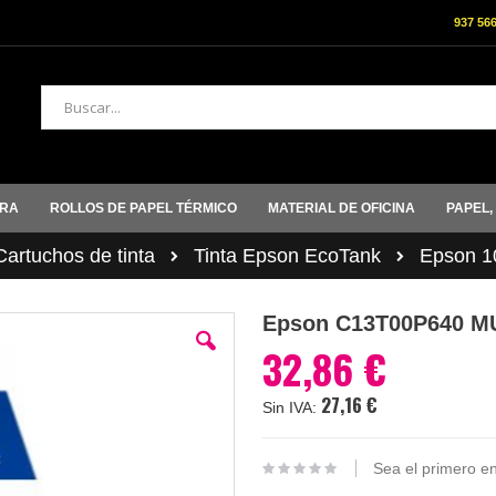
937 56
Buscar
ORA
ROLLOS DE PAPEL TÉRMICO
MATERIAL DE OFICINA
PAPEL,
rtuchos de tinta
Tinta Epson EcoTank
Epson 1
Epson C13T00P640 M
32,86 €
27,16 €
Sea el primero en