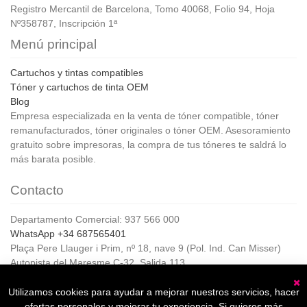
Registro Mercantil de Barcelona, Tomo 40068, Folio 94, Hoja
Nº358787, Inscripción 1ª
Menú principal
Cartuchos y tintas compatibles
Tóner y cartuchos de tinta OEM
Blog
Empresa especializada en la venta de tóner compatible, tóner
remanufacturados, tóner originales o tóner OEM. Asesoramiento
gratuito sobre impresoras, la compra de tus tóneres te saldrá lo
más barata posible.
Contacto
Departamento Comercial: 937 566 000
WhatsApp +34 687565401
Plaça Pere Llauger i Prim, nº 18, nave 9 (Pol. Ind. Can Misser)
Autopista del Maresme C-32, Salida 113
08360, Canet de Mar (Barcelona)
Horario de Atención al cliente:
Utilizamos cookies para ayudar a mejorar nuestros servicios, hacer
C
De lunes a jueves de 8:00 a 17:00,
ofertas personales y mejorar tu experiencia. Si quieres más