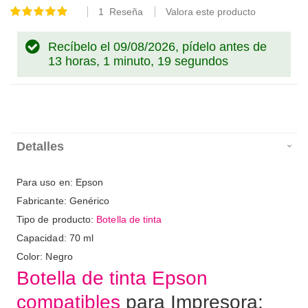
1
Reseña
Valora este producto
Valoración:
100
100
% of
Recíbelo el 09/08/2026, pídelo antes de
13 horas, 1 minuto, 18 segundos
Detalles
Para uso en: Epson
Fabricante: Genérico
Tipo de producto:
Botella de tinta
Capacidad: 70 ml
Color: Negro
Botella de tinta Epson
compatibles
para Impresora: