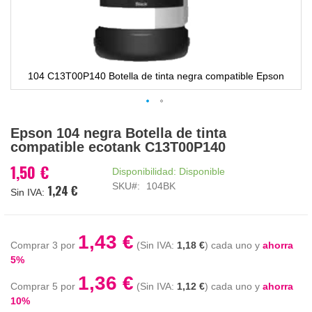
104 C13T00P140 Botella de tinta negra compatible Epson
Saltar
Epson 104 negra Botella de tinta
al
compatible ecotank C13T00P140
comienzo
de
1,50 €
Disponibilidad:
Disponible
la
SKU
104BK
1,24 €
galería
de
imágenes
1,43 €
Comprar 3 por
1,18 €
cada uno y
ahorra
5
%
1,36 €
Comprar 5 por
1,12 €
cada uno y
ahorra
10
%