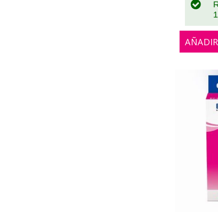
R
1
AÑADIR