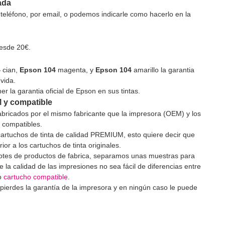
ada
eléfono, por email, o podemos indicarle como hacerlo en la
esde 20€.
4
cian,
Epson 104
magenta, y
Epson 104
amarillo la garantia
vida.
er la garantia oficial de Epson en sus tintas.
M y compatible
fabricados por el mismo fabricante que la impresora (OEM) y los
n compatibles.
cartuchos de tinta de calidad PREMIUM, esto quiere decir que
or a los cartuchos de tinta originales.
s lotes de productos de fabrica, separamos unas muestras para
 la calidad de las impresiones no sea fácil de diferencias entre
ro
cartucho compatible
.
 pierdes la garantía de la impresora y en ningún caso le puede