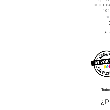
MULTIPA
104
Ra
0
Sin 
Todos
¿P