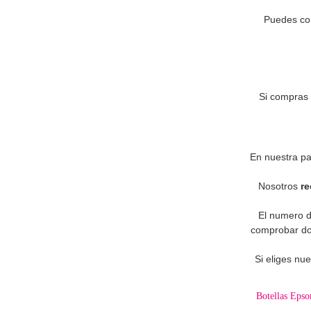
Puedes con
Si compras 
En nuestra pa
Nosotros
r
El numero d
comprobar dos
Si eliges nu
Botellas Eps