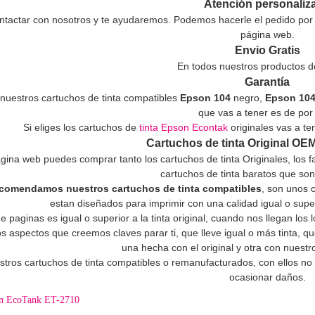
Atención personaliz
tactar con nosotros y te ayudaremos. Podemos hacerle el pedido por t
página web.
Envio Gratis
En todos nuestros productos d
Garantía
nuestros cartuchos de tinta compatibles
Epson 104
negro,
Epson 10
que vas a tener es de por 
Si eliges los cartuchos de
tinta Epson Econtak
originales vas a ten
Cartuchos de tinta Original OE
gina web puedes comprar tanto los cartuchos de tinta Originales, los 
cartuchos de tinta baratos que so
ecomendamos nuestros cartuchos de tinta compatibles
, son unos 
estan diseñados para imprimir con una calidad igual o superi
e paginas es igual o superior a la tinta original, cuando nos llegan lo
 aspectos que creemos claves parar ti, que lleve igual o más tinta, que
una hecha con el original y otra con nuest
estros cartuchos de tinta compatibles o remanufacturados, con ellos no
ocasionar daños.
on EcoTank ET-2710