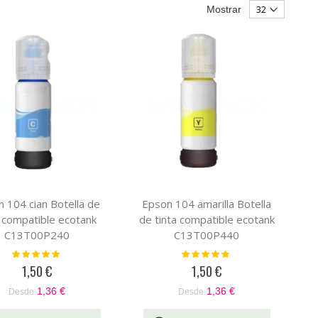
Mostrar
 104 cian Botella de
Epson 104 amarilla Botella
a compatible ecotank
de tinta compatible ecotank
C13T00P240
C13T00P440
Valoración:
Valoración:
100%
100%
1,50 €
1,50 €
1,36 €
1,36 €
Desde
Desde