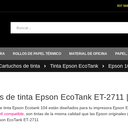
937 56
Buscar
ORA
ROLLOS DE PAPEL TÉRMICO
MATERIAL DE OFICINA
PAPEL,
rtuchos de tinta
Tinta Epson EcoTank
Epson 1
as de tinta Epson EcoTank ET-2711 |
de tinta Epson Ecotank 104 están diseñados para tu impresora Epson
04 compatible
, son tintas de la misma calidad que las Epson original
son EcoTank ET-2711