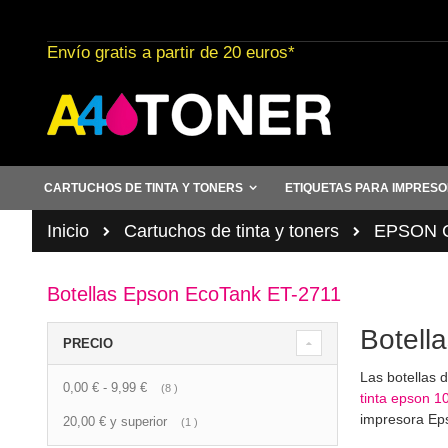
Ir
al
Envío gratis a partir de 20 euros*
contenido
CARTUCHOS DE TINTA Y TONERS
ETIQUETAS PARA IMPRES
Inicio
Cartuchos de tinta y toners
EPSON Ca
Botellas Epson EcoTank ET-2711
Botell
PRECIO
Las botellas 
0,00 €
-
9,99 €
artículo
8
tinta epson 1
impresora Ep
20,00 €
y superior
artículo
1