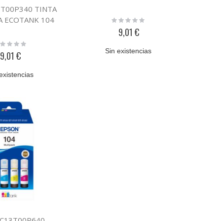
3T00P340 TINTA
 ECOTANK 104
Rating:
0%
9,01 €
ting:
%
Sin existencias
9,01 €
existencias
 C13T00P640