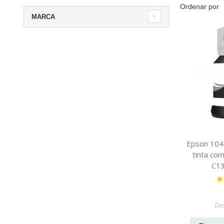
Ordenar por
MARCA
Epson 104 
tinta co
C1
Va
De