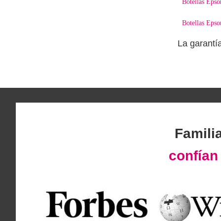
Botellas Eps
Botellas Eps
La garantí
Famili
confía