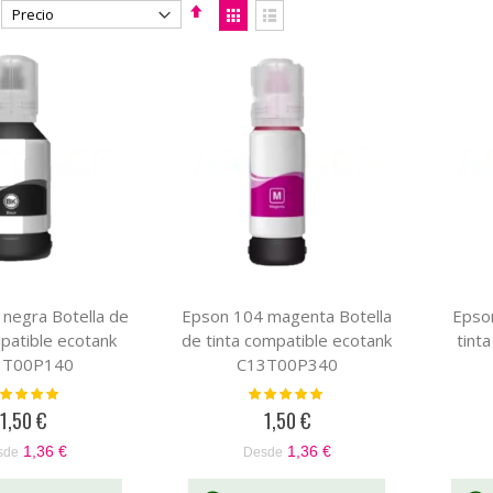
Fijar
Ver
Dirección
como
Parrilla
Lista
Descendente
negra Botella de
Epson 104 magenta Botella
Epson
mpatible ecotank
de tinta compatible ecotank
tint
3T00P140
C13T00P340
loración:
Valoración:
100%
100%
1,50 €
1,50 €
1,36 €
1,36 €
sde
Desde