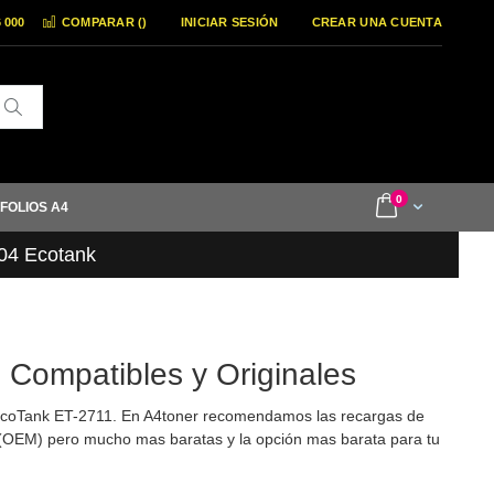
6 000
COMPARAR (
)
INICIAR SESIÓN
CREAR UNA CUENTA
Buscar
items
0
Cart
 FOLIOS A4
04 Ecotank
 Compatibles y Originales
 EcoTank ET-2711. En A4toner recomendamos las recargas de
es (OEM) pero mucho mas baratas y la opción mas barata para tu