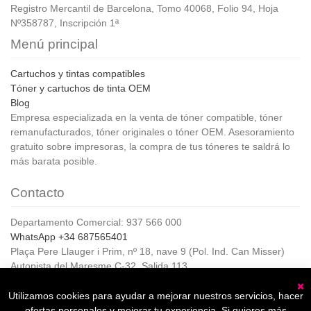
Registro Mercantil de Barcelona, Tomo 40068, Folio 94, Hoja
Nº358787, Inscripción 1ª
Menú principal
Cartuchos y tintas compatibles
Tóner y cartuchos de tinta OEM
Blog
Empresa especializada en la venta de tóner compatible, tóner
remanufacturados, tóner originales o tóner OEM. Asesoramiento
gratuito sobre impresoras, la compra de tus tóneres te saldrá lo
más barata posible.
Contacto
Departamento Comercial: 937 566 000
WhatsApp +34 687565401
Plaça Pere Llauger i Prim, nº 18, nave 9 (Pol. Ind. Can Misser)
Autopista del Maresme C-32, Salida 113
08360, Canet de Mar (Barcelona)
Horario de Atención al cliente:
Utilizamos cookies para ayudar a mejorar nuestros servicios, hacer
C
De lunes a jueves de 8:00 a 17:00,
ofertas personales y mejorar tu experiencia. Si quieres más