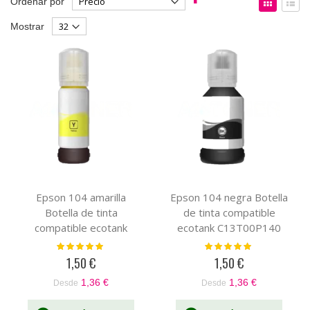
Ordenar por
Dirección
como
Parrilla
List
Mostrar
Descendente
Epson 104 amarilla
Epson 104 negra Botella
Botella de tinta
de tinta compatible
compatible ecotank
ecotank C13T00P140
C13T00P440
Valoración:
Valoración:
100%
100%
1,50 €
1,50 €
1,36 €
1,36 €
Desde
Desde