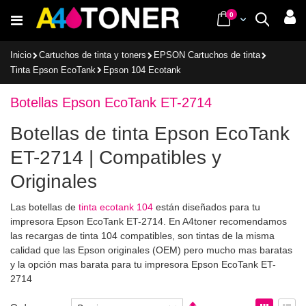
Ir
items
0
Cart
Buscar
al
contenido
Inicio
Cartuchos de tinta y toners
EPSON Cartuchos de tinta
Tinta Epson EcoTank
Epson 104 Ecotank
Botellas Epson EcoTank ET-2714
Botellas de tinta Epson EcoTank
ET-2714 | Compatibles y
Originales
Las botellas de
tinta ecotank 104
están diseñados para tu
impresora Epson EcoTank ET-2714. En A4toner recomendamos
las recargas de tinta 104 compatibles, son tintas de la misma
calidad que las Epson originales (OEM) pero mucho mas baratas
y la opción mas barata para tu impresora Epson EcoTank ET-
2714
Fijar
Ver