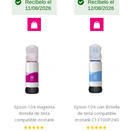
Recíbelo el
Recíbelo el
11/08/2026
12/08/2026
Epson 104 magenta
Epson 104 cian Botella
Botella de tinta
de tinta compatible
compatible ecotank
ecotank C13T00P240
C13T00P340
Valoración:
Valoración:
100%
100%