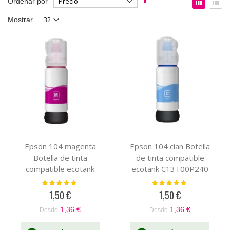
Ordenar por
Dirección
como
Parrilla
List
Mostrar
Descendente
Epson 104 magenta
Epson 104 cian Botella
Botella de tinta
de tinta compatible
compatible ecotank
ecotank C13T00P240
C13T00P340
Valoración:
Valoración:
100%
100%
1,50 €
1,50 €
1,36 €
1,36 €
Desde
Desde