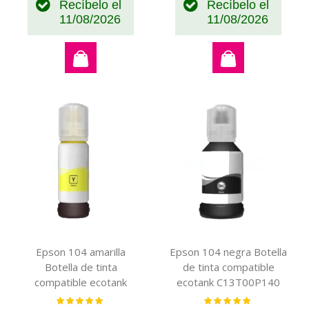
Recíbelo el
Recíbelo el
11/08/2026
11/08/2026
Epson 104 amarilla
Epson 104 negra Botella
Botella de tinta
de tinta compatible
compatible ecotank
ecotank C13T00P140
C13T00P440
Valoración:
Valoración:
100%
100%