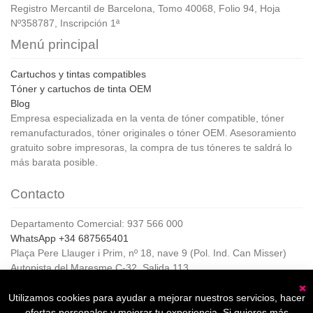
Registro Mercantil de Barcelona, Tomo 40068, Folio 94, Hoja
Nº358787, Inscripción 1ª
Menú principal
Cartuchos y tintas compatibles
Tóner y cartuchos de tinta OEM
Blog
Empresa especializada en la venta de tóner compatible, tóner
remanufacturados, tóner originales o tóner OEM. Asesoramiento
gratuito sobre impresoras, la compra de tus tóneres te saldrá lo
más barata posible.
Contacto
Departamento Comercial: 937 566 000
WhatsApp +34 687565401
Plaça Pere Llauger i Prim, nº 18, nave 9 (Pol. Ind. Can Misser)
Autopista del Maresme C-32, Salida 113
08360, Canet de Mar (Barcelona)
Horario de Atención al cliente:
Utilizamos cookies para ayudar a mejorar nuestros servicios, hacer
C
De lunes a jueves de 8:00 a 17:00,
ofertas personales y mejorar tu experiencia. Si quieres más