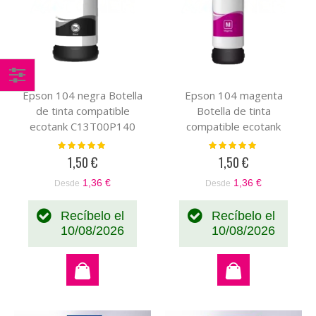
Comprar
Epson 104 negra Botella
Epson 104 magenta
de tinta compatible
Botella de tinta
por
ecotank C13T00P140
compatible ecotank
C13T00P340
Valoración:
Valoración:
100%
100%
1,50 €
1,50 €
1,36 €
1,36 €
Desde
Desde
Recíbelo el
Recíbelo el
10/08/2026
10/08/2026