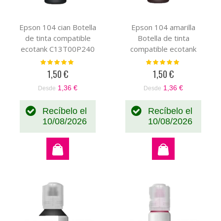
Epson 104 cian Botella
Epson 104 amarilla
de tinta compatible
Botella de tinta
ecotank C13T00P240
compatible ecotank
C13T00P440
Valoración:
Valoración:
100%
100%
1,50 €
1,50 €
1,36 €
1,36 €
Desde
Desde
Recíbelo el
Recíbelo el
10/08/2026
10/08/2026