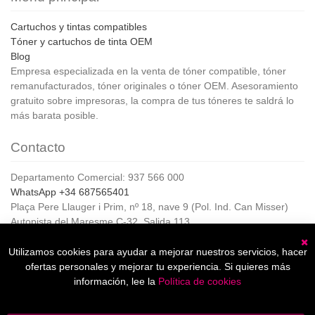
Cartuchos y tintas compatibles
Tóner y cartuchos de tinta OEM
Blog
Empresa especializada en la venta de tóner compatible, tóner
remanufacturados, tóner originales o tóner OEM. Asesoramiento
gratuito sobre impresoras, la compra de tus tóneres te saldrá lo
más barata posible.
Contacto
Departamento Comercial: 937 566 000
WhatsApp +34 687565401
Plaça Pere Llauger i Prim, nº 18, nave 9 (Pol. Ind. Can Misser)
Autopista del Maresme C-32, Salida 113
08360, Canet de Mar (Barcelona)
Horario de Atención al cliente:
Utilizamos cookies para ayudar a mejorar nuestros servicios, hacer
C
De lunes a jueves de 8:00 a 17:00,
ofertas personales y mejorar tu experiencia. Si quieres más
Viernes de 8:00 a 15:00
información, lee la
Política de cookies