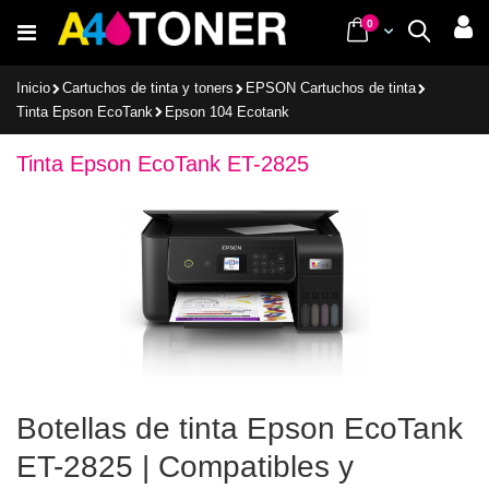
Ir
items
0
Cart
Buscar
al
contenido
Inicio
Cartuchos de tinta y toners
EPSON Cartuchos de tinta
Tinta Epson EcoTank
Epson 104 Ecotank
Tinta Epson EcoTank ET-2825
Botellas de tinta Epson EcoTank
ET-2825 | Compatibles y