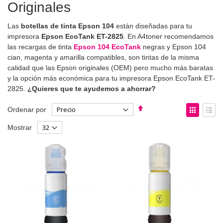
Originales
Las
botellas de tinta Epson 104
están diseñadas para tu
impresora
Epson EcoTank ET-2825
. En A4toner recomendamos
las recargas de tinta
Epson 104 EcoTank
negras y Epson 104
cian, magenta y amarilla compatibles, son tintas de la misma
calidad que las Epson originales (OEM) pero mucho más baratas
y la opción más económica para tu impresora Epson EcoTank ET-
2825.
¿Quieres que te ayudemos a ahorrar?
Fijar
Ver
Ordenar por
Dirección
como
Parrilla
List
Mostrar
Descendente