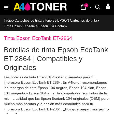
Ir
items
0
Cart
Buscar
al
contenido
Inicio
Cartuchos de tinta y toners
EPSON Cartuchos de tinta
Tinta Epson EcoTank
Epson 104 Ecotank
Tinta Epson EcoTank ET-2864
Botellas de tinta Epson EcoTank
ET-2864 | Compatibles y
Originales
Las botellas de tinta Epson 104 están diseñadas para tu
impresora Epson EcoTank ET-2864. En A4toner recomendamos
las recargas de tinta Epson 104 negras, Epson 104 cian, Epson
104 magenta y Epson 104 amarilla compatibles, son tintas de la
misma calidad que las Epson Ecotank 104 originales (OEM) pero
mucho más baratas y la opción más económica para tu
impresora Epson EcoTank ET-2864.
¿Por qué pagar más por lo