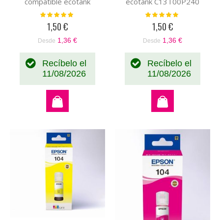
compatible ecotank
ecotank C13T00P240
C13T00P340
Valoración:
Valoración:
100%
100%
1,50 €
1,50 €
1,36 €
1,36 €
Desde
Desde
Recíbelo el
Recíbelo el
11/08/2026
11/08/2026