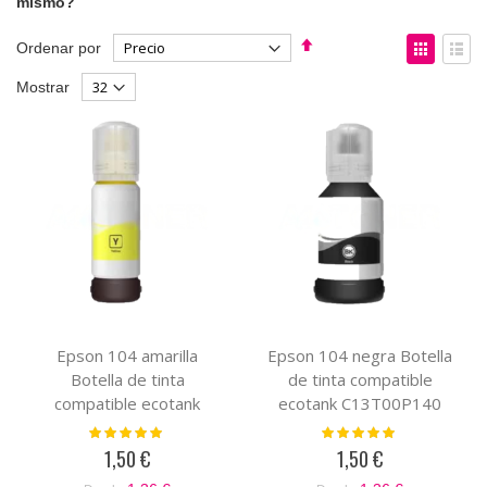
mismo?
Fijar
Ver
Ordenar por
Dirección
como
Parrilla
List
Mostrar
Descendente
Epson 104 amarilla
Epson 104 negra Botella
Botella de tinta
de tinta compatible
compatible ecotank
ecotank C13T00P140
C13T00P440
Valoración:
Valoración:
100%
100%
1,50 €
1,50 €