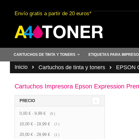
Ir
al
Envío gratis a partir de 20 euros*
contenido
CARTUCHOS DE TINTA Y TONERS
ETIQUETAS PARA IMPRES
Inicio
Cartuchos de tinta y toners
EPSON Ca
Cartuchos Impresora Epson Expression Pr
PRECIO
0,00 €
-
9,99 €
artículo
5
10,00 €
-
19,99 €
artículo
7
20,00 €
-
29,99 €
artículo
1