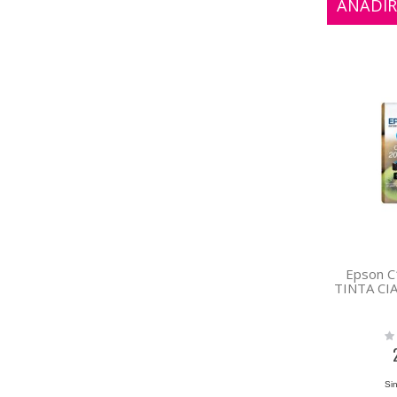
AÑADIR
Epson 
TINTA CI
Rat
0%
Sin