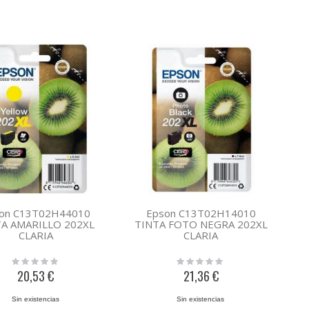
on C13T02H44010
Epson C13T02H14010
TA AMARILLO 202XL
TINTA FOTO NEGRA 202XL
CLARIA
CLARIA
Rating:
Rating:
0%
0%
20,53 €
21,36 €
Sin existencias
Sin existencias