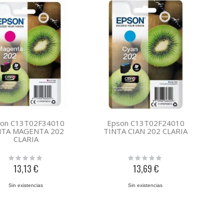
son C13T02F34010
Epson C13T02F24010
NTA MAGENTA 202
TINTA CIAN 202 CLARIA
CLARIA
Rating:
Rating:
0%
0%
13,13 €
13,69 €
Sin existencias
Sin existencias