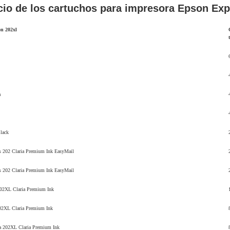
cio de los cartuchos para impresora Epson Ex
n 202xl
a
lack
s 202 Claria Premium Ink EasyMail
s 202 Claria Premium Ink EasyMail
202XL Claria Premium Ink
02XL Claria Premium Ink
a 202XL Claria Premium Ink