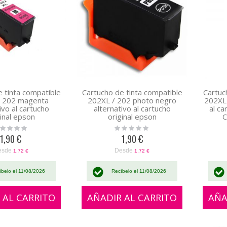
 tinta compatible
Cartucho de tinta compatible
Cartuc
/ 202 magenta
202XL / 202 photo negro
202XL 
ivo al cartucho
alternativo al cartucho
al ca
ginal epson
original epson
C
02H34010 /
C13T02F14010 /
ing:
Rating:
T02F34020
C13T02H14020
0%
1,90 €
1,90 €
esde
Desde
1,72 €
1,72 €
íbelo el 11/08/2026
Recíbelo el 11/08/2026
 AL CARRITO
AÑADIR AL CARRITO
AÑA