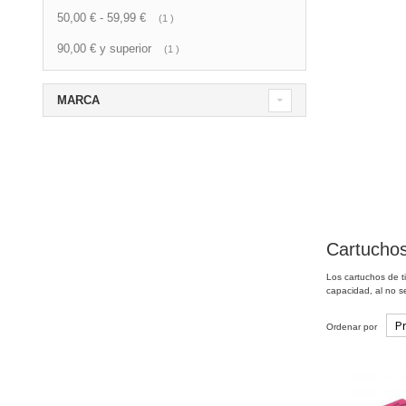
50,00 €
-
59,99 €
artículo
1
90,00 €
y superior
artículo
1
MARCA
Cartuchos
Los cartuchos de 
capacidad, al no 
Ordenar por