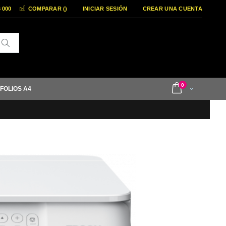
6 000
COMPARAR (
)
INICIAR SESIÓN
CREAR UNA CUENTA
Buscar
items
0
 FOLIOS A4
Cart