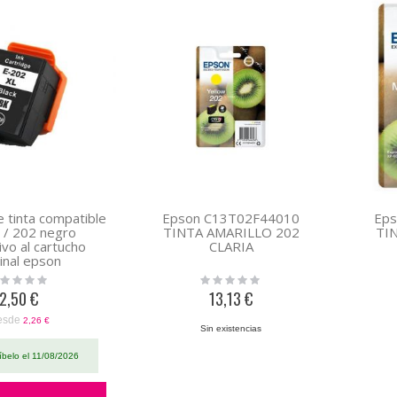
 tinta compatible
Epson C13T02F44010
Ep
 / 202 negro
TINTA AMARILLO 202
TI
ivo al cartucho
CLARIA
ginal epson
02E14010 /
ing:
Rating:
T02G14020
0%
2,50 €
13,13 €
esde
2,26 €
Sin existencias
íbelo el 11/08/2026