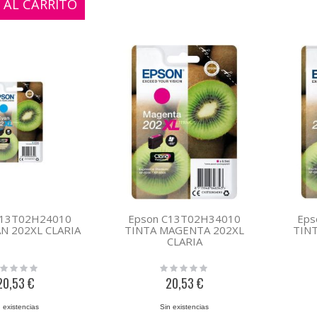
 AL CARRITO
C13T02H24010
Epson C13T02H34010
Eps
AN 202XL CLARIA
TINTA MAGENTA 202XL
TIN
CLARIA
ing:
Rating:
0%
20,53 €
20,53 €
 existencias
Sin existencias