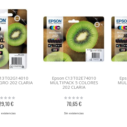
C13T02G14010
Epson C13T02E74010
Eps
GRO 202 CLARIA
MULTIPACK 5 COLORES
MUL
202 CLARIA
ing:
Rating:
0%
29,10 €
70,65 €
 existencias
Sin existencias