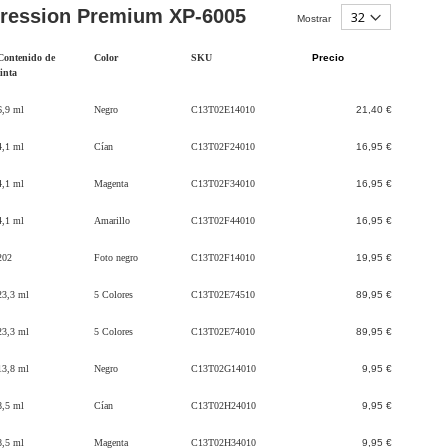
pression Premium XP-6005
Mostrar
Contenido de
Color
SKU
Precio
tinta
6,9 ml
Negro
C13T02E14010
21,40 €
4,1 ml
Cían
C13T02F24010
16,95 €
4,1 ml
Magenta
C13T02F34010
16,95 €
4,1 ml
Amarillo
C13T02F44010
16,95 €
202
Foto negro
C13T02F14010
19,95 €
23,3 ml
5 Colores
C13T02E74510
89,95 €
23,3 ml
5 Colores
C13T02E74010
89,95 €
13,8 ml
Negro
C13T02G14010
9,95 €
8,5 ml
Cían
C13T02H24010
9,95 €
8,5 ml
Magenta
C13T02H34010
9,95 €