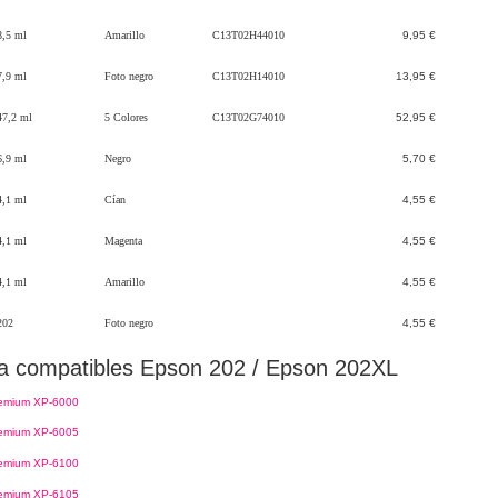
8,5 ml
Amarillo
C13T02H44010
9,95 €
7,9 ml
Foto negro
C13T02H14010
13,95 €
47,2 ml
5 Colores
C13T02G74010
52,95 €
6,9 ml
Negro
5,70 €
4,1 ml
Cían
4,55 €
4,1 ml
Magenta
4,55 €
4,1 ml
Amarillo
4,55 €
202
Foto negro
4,55 €
ta compatibles Epson 202 / Epson 202XL
remium XP-6000
remium XP-6005
remium XP-6100
remium XP-6105