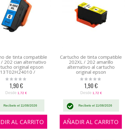
ho de tinta compatible
Cartucho de tinta compatible
/ 202 cian alternativo
202XL / 202 amarillo
rtucho original epson
alternativo al cartucho
13T02H24010 /
original epson
C13T02F24020
C13T02H44010 /
Rating:
Rating:
C13T02F44020
0%
0%
1,90 €
1,90 €
Desde
Desde
1,72 €
1,72 €
Recíbelo el 11/08/2026
Recíbelo el 11/08/2026
DIR AL CARRITO
AÑADIR AL CARRITO