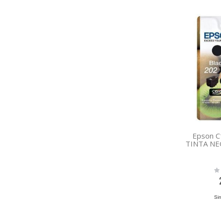
Epson 
TINTA NE
Rat
0%
Sin