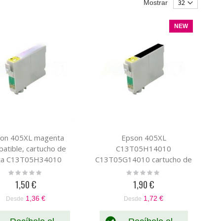
Mostrar
NEW
on 405XL magenta
Epson 405XL
atible, cartucho de
C13T05H14010
nta C13T05H34010
C13T05G14010 cartucho de
tinta compatible pigmentada
Rating:
Rating:
0%
0%
negro
1,50 €
1,90 €
1,36 €
1,72 €
Desde
Desde