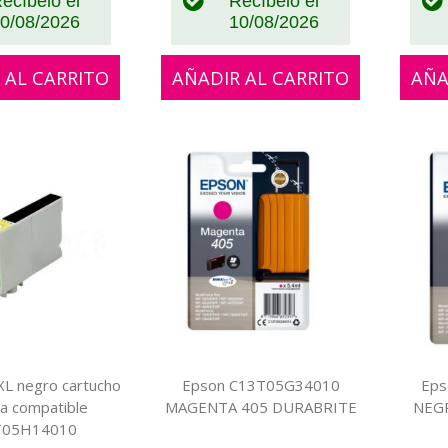
ecíbelo el
Recíbelo el
0/08/2026
10/08/2026
 AL CARRITO
AÑADIR AL CARRITO
AÑA
L negro cartucho
Epson C13T05G34010
Eps
ta compatible
MAGENTA 405 DURABRITE
NEG
T05H14010