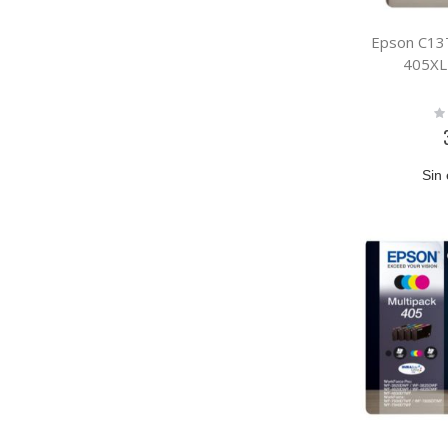
Epson C13
405XL
Ra
0
Sin 