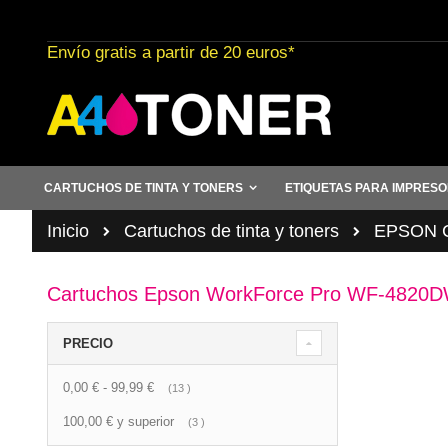
Ir
al
Envío gratis a partir de 20 euros*
contenido
CARTUCHOS DE TINTA Y TONERS
ETIQUETAS PARA IMPRES
Inicio
Cartuchos de tinta y toners
EPSON Ca
Cartuchos Epson WorkForce Pro WF-4820
PRECIO
0,00 €
-
99,99 €
artículo
13
100,00 €
y superior
artículo
3