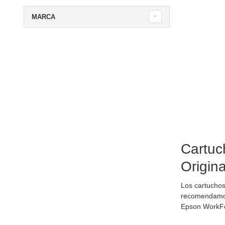
MARCA
Cartuc
Origin
Los cartucho
recomendamos 
Epson WorkF