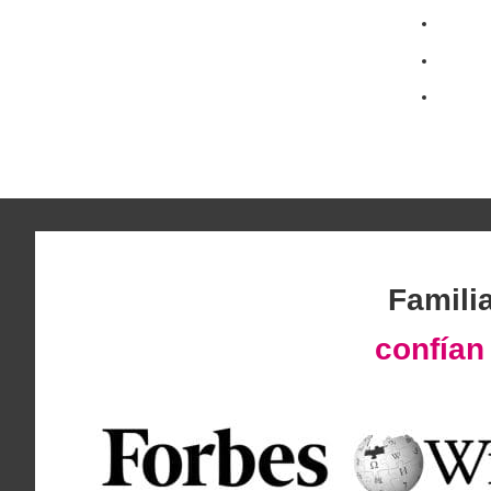
Famili
confía