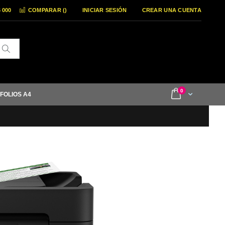
6 000
COMPARAR (
)
INICIAR SESIÓN
CREAR UNA CUENTA
Buscar
items
0
Cart
 FOLIOS A4