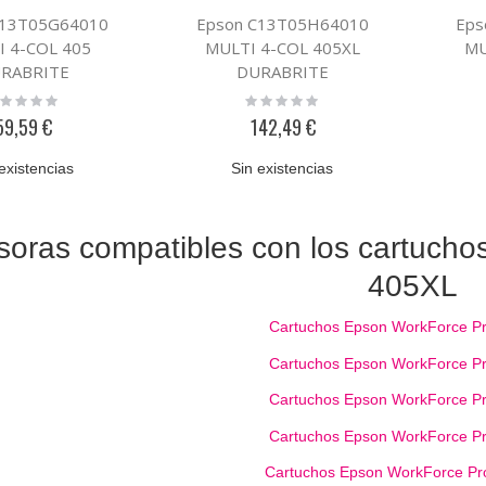
C13T05G64010
Epson C13T05H64010
Eps
I 4-COL 405
MULTI 4-COL 405XL
MU
RABRITE
DURABRITE
ting:
Rating:
%
0%
59,59 €
142,49 €
existencias
Sin existencias
soras compatibles con los cartuchos
405XL
Cartuchos Epson WorkForce 
Cartuchos Epson WorkForce 
Cartuchos Epson WorkForce 
Cartuchos Epson WorkForce 
Cartuchos Epson WorkForce 