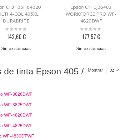
on C13T05H64020
Epson C11CJ06403
LTI 4-COL 405XL
WORKFORCE PRO WF-
DURABRITE
4820DWF
Rating:
Rating:
0%
0%
142,60 €
177,57 €
Sin existencias
Sin existencias
 de tinta Epson 405 /
Mostrar
Pro WF-3820DWF
Pro WF-3825DWF
Pro WF-4820DWF
Pro WF-4825DWF
Pro WF-4830DTWF