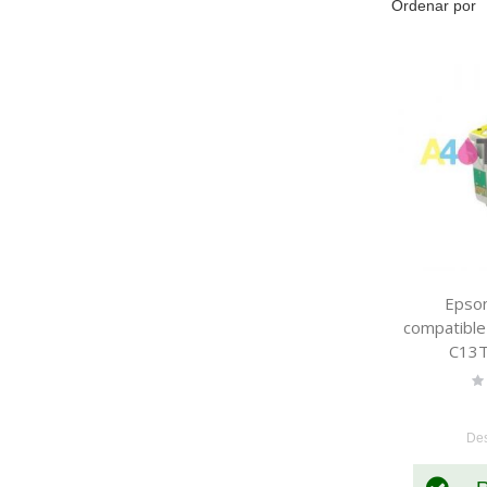
Ordenar por
Epson
compatible
C13
Ra
0
De