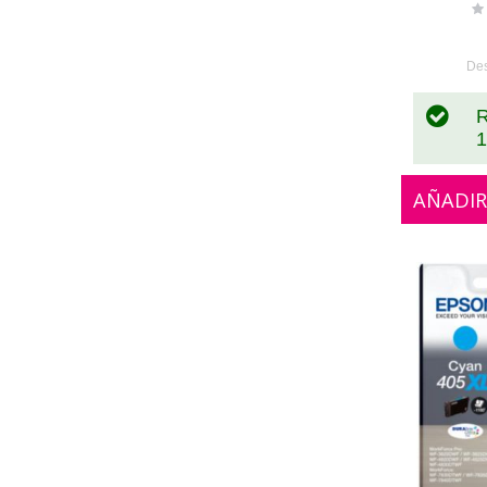
Ra
0
De
R
1
AÑADIR