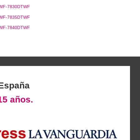
e WF-7830DTWF
e WF-7835DTWF
e WF-7840DTWF
 España
15 años.