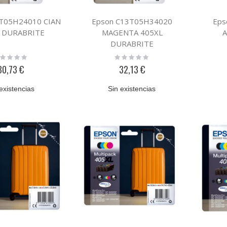
T05H24010 CIAN
Epson C13T05H34020
Eps
 DURABRITE
MAGENTA 405XL
A
DURABRITE
ting:
Rating:
%
0%
30,73 €
32,13 €
existencias
Sin existencias