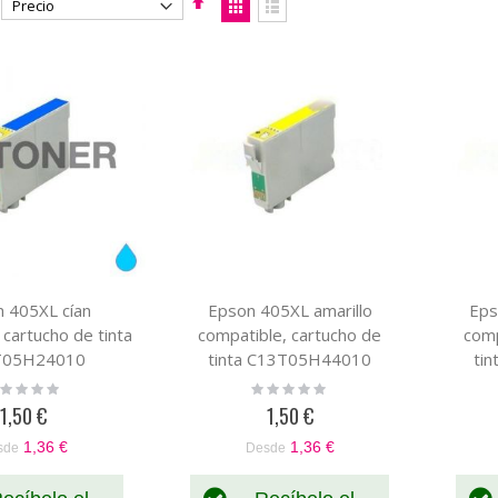
Fijar
Ver
Dirección
como
Parrilla
Lista
Descendente
 405XL cían
Epson 405XL amarillo
Eps
 cartucho de tinta
compatible, cartucho de
comp
T05H24010
tinta C13T05H44010
ti
ting:
Rating:
%
0%
1,50 €
1,50 €
1,36 €
1,36 €
sde
Desde