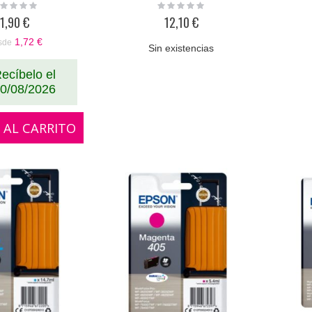
ting:
Rating:
%
0%
1,90 €
12,10 €
1,72 €
sde
Sin existencias
ecíbelo el
0/08/2026
 AL CARRITO