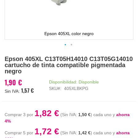
Epson 405XL color negro
Saltar
Epson 405XL C13T05H14010 C13T05G14010
al
cartucho de tinta compatible pigmentada
comienzo
negro
de
la
1,90 €
Disponibilidad:
Disponible
galería
SKU
405XLBKPG
1,57 €
de
imágenes
1,82 €
Comprar 3 por
1,50 €
cada uno y
ahorra
4
%
1,72 €
Comprar 5 por
1,42 €
cada uno y
ahorra