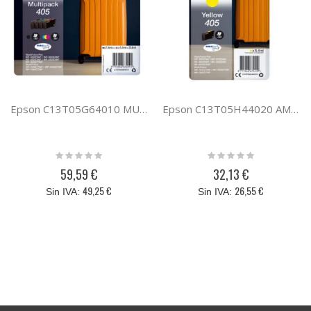
Epson C13T05G64010 MULTI 4-COL 405 DURABRITE
Epson C13T05H44020 AMARILLO 405XL DURABRITE
Rating:
Rating:
0%
0%
59,59 €
32,13 €
49,25 €
26,55 €