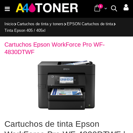
Ir
items
0
Cart
Buscar
al
contenido
Inicio
Cartuchos de tinta y toners
EPSON Cartuchos de tinta
Tinta Epson 405 / 405xl
Cartuchos Epson WorkForce Pro WF-
4830DTWF
Cartuchos de tinta Epson