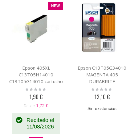
NEW
Epson 405XL
Epson C13T05G34010
C13T05H14010
MAGENTA 405
C13T05G14010 cartucho
DURABRITE
de tinta compatible
Rating:
Rating:
0%
0%
pigmentada negro
1,90 €
12,10 €
1,72 €
Desde
Sin existencias
Recíbelo el
11/08/2026