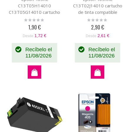
C13T05H14010
C13T02J14010 cartucho
C13T05G14010 cartucho
de tinta compatible
de tinta compatible
negro
Rating:
Rating:
0%
0%
pigmentada negro
1,90 €
2,90 €
1,72 €
2,61 €
Desde
Desde
Recíbelo el
Recíbelo el
11/08/2026
11/08/2026