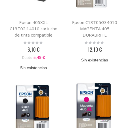
Epson 405XXL
Epson C13T05G34010
C13T02J14010 cartucho
MAGENTA 405
de tinta compatible
DURABRITE
pigmentada negro
Rating:
Rating:
0%
0%
6,10 €
12,10 €
5,49 €
Desde
Sin existencias
Sin existencias