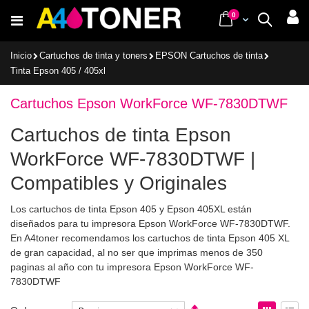
Ir
items
0
Cart
Buscar
al
contenido
Inicio
Cartuchos de tinta y toners
EPSON Cartuchos de tinta
Tinta Epson 405 / 405xl
Cartuchos Epson WorkForce WF-7830DTWF
Cartuchos de tinta Epson
WorkForce WF-7830DTWF |
Compatibles y Originales
Los cartuchos de tinta Epson 405 y Epson 405XL están
diseñados para tu impresora Epson WorkForce WF-7830DTWF.
En A4toner recomendamos los cartuchos de tinta Epson 405 XL
de gran capacidad, al no ser que imprimas menos de 350
paginas al año con tu impresora Epson WorkForce WF-
7830DTWF
Fijar
Ver