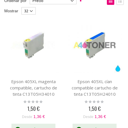
Ordenar por
Dirección
como
Parrilla
List
Mostrar
Descendente
Epson 405XL magenta
Epson 405XL cían
compatible, cartucho de
compatible cartucho de
tinta C13T05H34010
tinta C13T05H24010
Rating:
Rating:
0%
0%
1,50 €
1,50 €
1,36 €
1,36 €
Desde
Desde