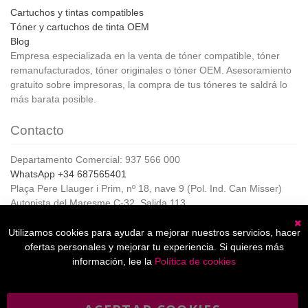
Cartuchos y tintas compatibles
Tóner y cartuchos de tinta OEM
Blog
Empresa especializada en la venta de tóner compatible, tóner
remanufacturados, tóner originales o tóner OEM. Asesoramiento
gratuito sobre impresoras, la compra de tus tóneres te saldrá lo
más barata posible.
Contacto
Departamento Comercial: 937 566 000
WhatsApp +34 687565401
Plaça Pere Llauger i Prim, nº 18, nave 9 (Pol. Ind. Can Misser)
Autopista del Maresme C-32, Salida 113
08360, Canet de Mar (Barcelona)
Horario de Atención al cliente:
Utilizamos cookies para ayudar a mejorar nuestros servicios, hacer
C
De lunes a jueves de 8:00 a 17:00,
ofertas personales y mejorar tu experiencia. Si quieres más
Viernes de 8:00 a 15:00
información, lee la
Política de cookies