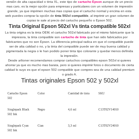
versión de alta capacidad o tinta XL, este tipo de
cartucho Epson
aunque de un precio
mas caro, es la mejor opción para empresas y particulares con un volumen de impresión
grande, ya que imprimen muchas mas copias que el cartucho normal y encima en esta
web puedes comprar la opción de
tinta 502xl compatible
, al imprimir un gran volumen de
copias te sale al precio del cartucho pequeño o Epson 502.
Tinta Original Epson 502xl Vs tinta compatible 502xl
La tinta origina es la tinta OEM, el cartucho 502xl fabricado por el mismo fabricante que la
impresora, la tinta compatible son
cartucho de tinta
que han sido fabricados por
fabricantes que no son Epson. La diferencia principal radica en que el compatible puede
ser de alta calidad o no, y la tinta del compatible puede ser de muy buena calidad y
pigmentada la negra o le han podido poner tinta tipo colorante y quedar menos definida
la impresión.
Desde a4toner recomendamos comprar cartuchos compatibles epson 502xl si quieres
ahorrar ya que es mucho mas barata, pero si quieres imprimir fotos o documento de cierta
calidad lo suyo es que el epson 502 compatible que compres sea de una calidad premium
o grado A.
Tintas originales Epson 502 y 502xl
Cartucho Epson
Color
Cantidad de tinta
SKU
502
Singlepack Black
Negro
4,6 ml
C13T02V14010
502 Ink
Singlepack Cyan
Cian
3,3 ml
C13T02V24010
502 Ink