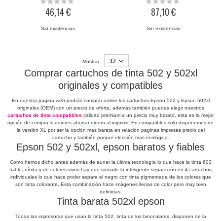
Rating:
Rating:
0%
0%
46,14 €
87,10 €
Sin existencias
Sin existencias
Mostrar
Comprar cartuchos de tinta 502 y 502xl
originales y compatibles
En nuestra pagina web podrás comprar online los cartuchos Epson 502 y Epson 502xl
originales (OEM) con un precio de oferta, además también puedes elegir nuestros
cartuchos de tinta compatibles
calidad premium a un precio muy barato, esta es la mejor
opción de compra si quieres ahorrar dinero al imprimir. En compatibles solo disponemos de
la versión XL por ser la opción mas barata en relación paginas impresas precio del
cartucho y también porque elección mas ecológica.
Epson 502 y 502xl, epson baratos y fiables
Como hemos dicho antes además de aunar la última
tecnología
lo que hace la tinta 603
fiable, nítida y de colores vivos hay que sumarle la inteligente separación en 4 cartuchos
individuales lo que hace poder separa el negro con tinta pigmentada de los colores que
son tinta colorante, Esta combinación hace imágenes llenas de color pero muy bien
definidas.
Tinta barata 502xl epson
Todas las impresoras que usan la tinta 502, tinta de los binoculares, disponen de la