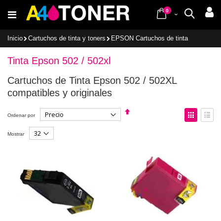
Ir
items
al
0
Cart
Buscar
contenido
Inicio
Cartuchos de tinta y toners
EPSON Cartuchos de tinta
Tinta Epson 502 / 502xl
Cartuchos de Tinta Epson 502 / 502XL
compatibles y originales
Fijar
Ver
Ordenar por
Dirección
como
Descendente
Parrilla
Lista
Mostrar