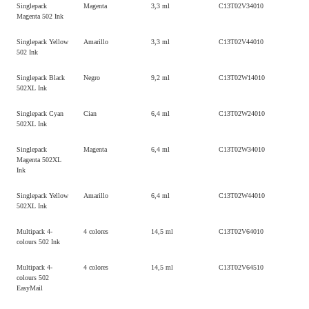
Singlepack
Magenta
3,3 ml
C13T02V34010
Magenta 502 Ink
Singlepack Yellow
Amarillo
3,3 ml
C13T02V44010
502 Ink
Singlepack Black
Negro
9,2 ml
C13T02W14010
502XL Ink
Singlepack Cyan
Cian
6,4 ml
C13T02W24010
502XL Ink
Singlepack
Magenta
6,4 ml
C13T02W34010
Magenta 502XL
Ink
Singlepack Yellow
Amarillo
6,4 ml
C13T02W44010
502XL Ink
Multipack 4-
4 colores
14,5 ml
C13T02V64010
colours 502 Ink
Multipack 4-
4 colores
14,5 ml
C13T02V64510
colours 502
EasyMail