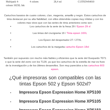
Multipack 4-
4 colores
28,4 ml
C13T02W64010
colours 502XL Ink
Cartuchos baratos de cuatro colores, cían, magenta, amarillo y negro. Estos cartuchos de
tinta destacan por su alta fiabilidad, con ellos obtendrás copias muy nítidas y con los
colores mas vivos que con las series de tinta anteriores como son:
Los cartuchos de la serie de la fresa 29 /
Epson 29 xl
Las tintas del crucigrama 16 /
Tinta epson 16XL
Los Epson del despertador 27 / 27XL
Los cartuchos de la margarita
cartucho Epson 18xl
También por supuesto con mucho más fiables y eficientes que la serie del Guepardo T071
o que la serie del zorro con los T128, ya que los cartuchos de la estrella de mar es fruto
de la investigación y de los últimos desarrollos. Son muy parecidos a los
cartuchos 603
epson
.
¿Qué impresoras son compatibles con las
tintas Epson 502 y Epson 502xl?
Impresora Epson Expression Home XP5100
Impresora
Epson Expression Home XP5105