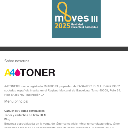
Sobre nosotros
A4TONER® marca registrada M4188573 propiedad de FASAWORLD, S.L. B-64713662
sociedad española inscrita en el Registro Mercantil de Barcelona, Tomo 40068, Folio 94,
Hoja Nº358787, Inscripción 1ª
Menú principal
Cartuchos y tintas compatibles
Tóner y cartuchos de tinta OEM
Blog
Empresa especializada en la venta de tóner compatible, tóner remanufacturados, tóner
originales o tóner OEM. Asesoramiento gratuito sobre impresoras, la compra de tus