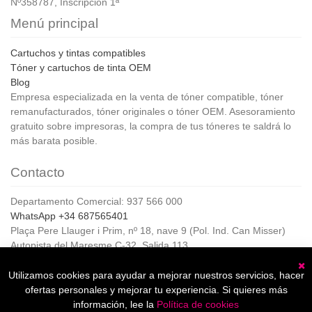
Nº358787, Inscripción 1ª
Menú principal
Cartuchos y tintas compatibles
Tóner y cartuchos de tinta OEM
Blog
Empresa especializada en la venta de tóner compatible, tóner
remanufacturados, tóner originales o tóner OEM. Asesoramiento
gratuito sobre impresoras, la compra de tus tóneres te saldrá lo
más barata posible.
Contacto
Departamento Comercial: 937 566 000
WhatsApp +34 687565401
Plaça Pere Llauger i Prim, nº 18, nave 9 (Pol. Ind. Can Misser)
Autopista del Maresme C-32, Salida 113
08360, Canet de Mar (Barcelona)
Horario de Atención al cliente:
Utilizamos cookies para ayudar a mejorar nuestros servicios, hacer
C
De lunes a jueves de 8:00 a 17:00,
ofertas personales y mejorar tu experiencia. Si quieres más
Viernes de 8:00 a 15:00
información, lee la
Política de cookies