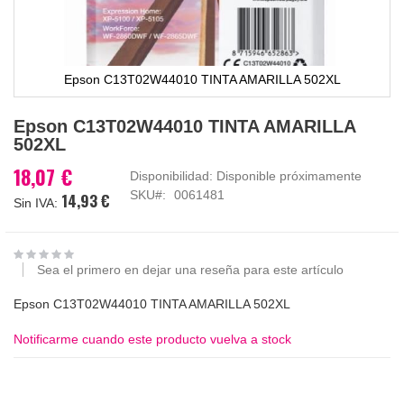
Epson C13T02W44010 TINTA AMARILLA 502XL
Saltar
Epson C13T02W44010 TINTA AMARILLA
al
502XL
comienzo
de
18,07 €
Disponibilidad:
Disponible próximamente
la
SKU
0061481
14,93 €
galería
de
imágenes
Sea el primero en dejar una reseña para este artículo
Epson C13T02W44010 TINTA AMARILLA 502XL
Notificarme cuando este producto vuelva a stock