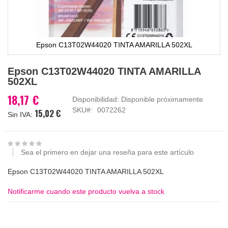
Epson C13T02W44020 TINTA AMARILLA 502XL
Saltar
Epson C13T02W44020 TINTA AMARILLA
al
502XL
comienzo
de
18,17 €
Disponibilidad:
Disponible próximamente
la
SKU
0072262
15,02 €
galería
de
imágenes
Sea el primero en dejar una reseña para este artículo
Epson C13T02W44020 TINTA AMARILLA 502XL
Notificarme cuando este producto vuelva a stock