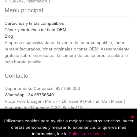
Nº358787, Inscripción 1ª
Menú principal
Cartuchos y tintas compatibles
Tóner y cartuchos de tinta OEM
Blog
Empresa especializada en la venta de tóner compatible, tóner
remanufacturados, tóner originales o tóner OEM. Asesoramiento
gratuito sobre impresoras, la compra de tus tóneres te saldrá lo
más barata posible.
Contacto
Departamento Comercial: 937 566 000
WhatsApp +34 687565401
Plaça Pere Llauger i Prim, nº 18, nave 9 (Pol. Ind. Can Misser)
Autopista del Maresme C-32, Salida 113
08360, Canet de Mar (Barcelona)
Horario de Atención al cliente:
Utilizamos cookies para ayudar a mejorar nuestros servicios, hacer
C
De lunes a jueves de 8:00 a 17:00,
ofertas personales y mejorar tu experiencia. Si quieres más
Viernes de 8:00 a 15:00
información, lee la
Política de cookies