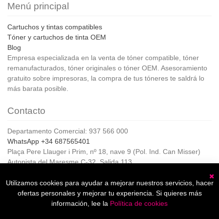
Menú principal
Cartuchos y tintas compatibles
Tóner y cartuchos de tinta OEM
Blog
Empresa especializada en la venta de tóner compatible, tóner
remanufacturados, tóner originales o tóner OEM. Asesoramiento
gratuito sobre impresoras, la compra de tus tóneres te saldrá lo
más barata posible.
Contacto
Departamento Comercial: 937 566 000
WhatsApp +34 687565401
Plaça Pere Llauger i Prim, nº 18, nave 9 (Pol. Ind. Can Misser)
Autopista del Maresme C-32, Salida 113
08360, Canet de Mar (Barcelona)
Horario de Atención al cliente:
Utilizamos cookies para ayudar a mejorar nuestros servicios, hacer
C
De lunes a jueves de 8:00 a 17:00,
ofertas personales y mejorar tu experiencia. Si quieres más
Viernes de 8:00 a 15:00
información, lee la
Política de cookies