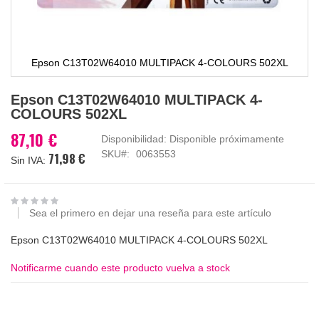
Epson C13T02W64010 MULTIPACK 4-COLOURS 502XL
Saltar
Epson C13T02W64010 MULTIPACK 4-
al
COLOURS 502XL
comienzo
de
87,10 €
Disponibilidad:
Disponible próximamente
la
SKU
0063553
71,98 €
galería
de
imágenes
Sea el primero en dejar una reseña para este artículo
Epson C13T02W64010 MULTIPACK 4-COLOURS 502XL
Notificarme cuando este producto vuelva a stock