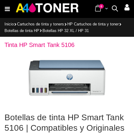
Ir
items
0
Cart
Buscar
al
contenido
Inicio
Cartuchos de tinta y toners
HP Cartuchos de tinta y toner
Botellas de tinta HP
Botellas HP 32 XL / HP 31
Tinta HP Smart Tank 5106
Botellas de tinta HP Smart Tank
5106 | Compatibles y Originales