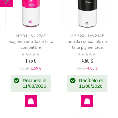
Comprar
por
HP 31 1VU27AE
HP 32XL 1VV24AE
magenta botella de tinta
botella compatible de
compatible
tinta pigmentada
Rating:
Rating:
0%
0%
1,75 €
4,50 €
1,59 €
4,05 €
Desde
Desde
Recíbelo el
Recíbelo el
11/08/2026
11/08/2026