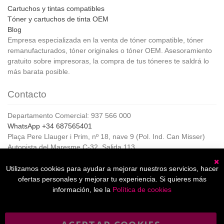
Cartuchos y tintas compatibles
Tóner y cartuchos de tinta OEM
Blog
Empresa especializada en la venta de tóner compatible, tóner
remanufacturados, tóner originales o tóner OEM. Asesoramiento
gratuito sobre impresoras, la compra de tus tóneres te saldrá lo
más barata posible.
Contacto
Departamento Comercial: 937 566 000
WhatsApp +34 687565401
Plaça Pere Llauger i Prim, nº 18, nave 9 (Pol. Ind. Can Misser)
Autopista del Maresme C-32, Salida 113
08360, Canet de Mar (Barcelona)
Horario de Atención al cliente:
Utilizamos cookies para ayudar a mejorar nuestros servicios, hacer
C
De lunes a jueves de 8:00 a 17:00,
ofertas personales y mejorar tu experiencia. Si quieres más
Viernes de 8:00 a 15:00
información, lee la
Política de cookies