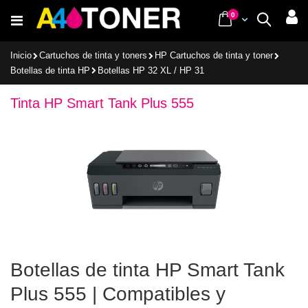
Ir
items
0
Cart
Buscar
al
contenido
Inicio
Cartuchos de tinta y toners
HP Cartuchos de tinta y toner
Botellas de tinta HP
Botellas HP 32 XL / HP 31
Tinta HP Smart Tank Plus 555
Botellas de tinta HP Smart Tank
Plus 555 | Compatibles y