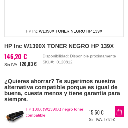
HP Inc W1390X TONER NEGRO HP 139X
Saltar
HP Inc W1390X TONER NEGRO HP 139X
al
comienzo
146,20 €
Disponibilidad:
Disponible próximamente
de
SKU
0120812
120,83 €
la
galería
de
¿Quieres ahorrar? Te sugerimos nuestra
imágenes
alternativa compatible porque es igual de
buena, cuesta menos y tiene garantía para
siempre.
HP 139X (W1390X) negro tóner
15,50 €
compatible
12,81 €