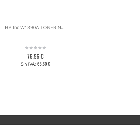
HP Inc W1390A TONER NEGRO HP 139A
Rating:
0%
76,96 €
63,60 €