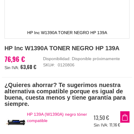
HP Inc W1390A TONER NEGRO HP 139A
Saltar
HP Inc W1390A TONER NEGRO HP 139A
al
comienzo
76,96 €
Disponibilidad:
Disponible próximamente
de
SKU
0120806
63,60 €
la
galería
de
¿Quieres ahorrar? Te sugerimos nuestra
imágenes
alternativa compatible porque es igual de
buena, cuesta menos y tiene garantía para
siempre.
HP 139A (W1390A) negro tóner
13,50 €
compatible
11,16 €