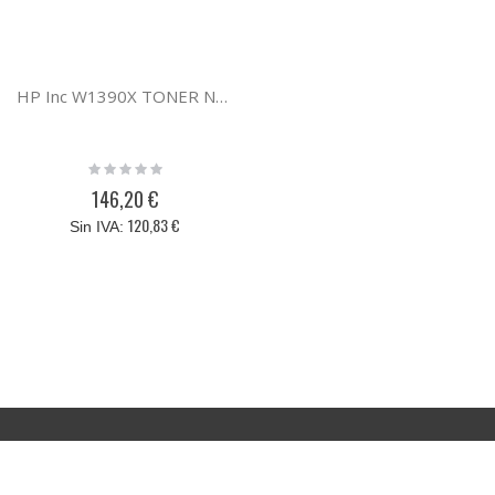
HP Inc W1390X TONER NEGRO HP 139X
Rating:
0%
146,20 €
120,83 €