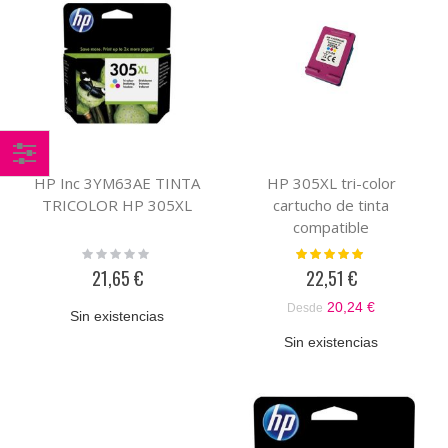
Comprar
HP Inc 3YM63AE TINTA
HP 305XL tri-color
TRICOLOR HP 305XL
cartucho de tinta
por
compatible
Rating:
Valoración:
0%
100%
21,65 €
22,51 €
20,24 €
Desde
Sin existencias
Sin existencias