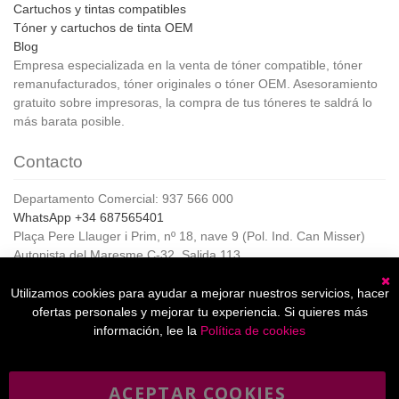
Cartuchos y tintas compatibles
Tóner y cartuchos de tinta OEM
Blog
Empresa especializada en la venta de tóner compatible, tóner
remanufacturados, tóner originales o tóner OEM. Asesoramiento
gratuito sobre impresoras, la compra de tus tóneres te saldrá lo
más barata posible.
Contacto
Departamento Comercial: 937 566 000
WhatsApp +34 687565401
Plaça Pere Llauger i Prim, nº 18, nave 9 (Pol. Ind. Can Misser)
Autopista del Maresme C-32, Salida 113
08360, Canet de Mar (Barcelona)
Horario de Atención al cliente:
Utilizamos cookies para ayudar a mejorar nuestros servicios, hacer
C
De lunes a jueves de 8:00 a 17:00,
ofertas personales y mejorar tu experiencia. Si quieres más
Viernes de 8:00 a 15:00
información, lee la
Política de cookies
ACEPTAR COOKIES