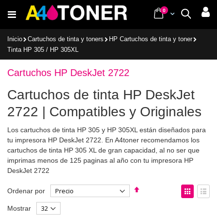
Ir
items
0
Cart
Buscar
al
contenido
Inicio
Cartuchos de tinta y toners
HP Cartuchos de tinta y toner
Tinta HP 305 / HP 305XL
Cartuchos HP DeskJet 2722
Cartuchos de tinta HP DeskJet
2722 | Compatibles y Originales
Los cartuchos de tinta HP 305 y HP 305XL están diseñados para
tu impresora HP DeskJet 2722. En A4toner recomendamos los
cartuchos de tinta HP 305 XL de gran capacidad, al no ser que
imprimas menos de 125 paginas al año con tu impresora HP
DeskJet 2722
Fijar
Ver
Ordenar por
Dirección
como
Parrilla
List
Mostrar
Descendente