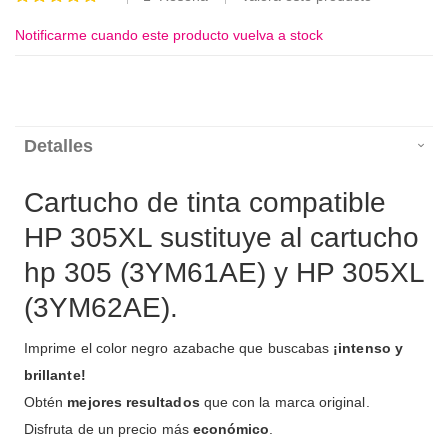
100
100
% of
Notificarme cuando este producto vuelva a stock
Detalles
Cartucho de tinta compatible
HP 305XL sustituye al cartucho
hp 305 (3YM61AE) y HP 305XL
(3YM62AE).
Imprime el color negro azabache que buscabas
¡intenso y
brillante!
Obtén
mejores resultados
que con la marca original.
Disfruta de un precio más
económico
.