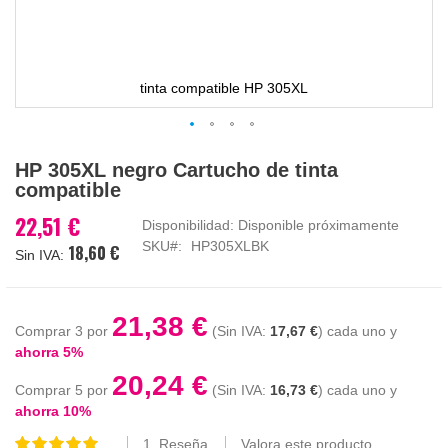
tinta compatible HP 305XL
Saltar
HP 305XL negro Cartucho de tinta
al
compatible
comienzo
de
22,51 €
Disponibilidad:
Disponible próximamente
la
SKU
HP305XLBK
18,60 €
galería
de
imágenes
21,38 €
Comprar 3 por
17,67 €
cada uno y
ahorra
5
%
20,24 €
Comprar 5 por
16,73 €
cada uno y
ahorra
10
%
1
Reseña
Valora este producto
Valoración: