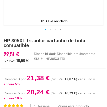
HP 305xl reciclado
Saltar
HP 305XL tri-color cartucho de tinta
al
compatible
comienzo
de
22,51 €
Disponibilidad:
Disponible próximamente
la
SKU
HP305XLTRI
18,60 €
galería
de
imágenes
21,38 €
Comprar 3 por
17,67 €
cada uno y
ahorra
5
%
20,24 €
Comprar 5 por
16,73 €
cada uno y
ahorra
10
%
1
Reseña
Valora este producto
Valoración: