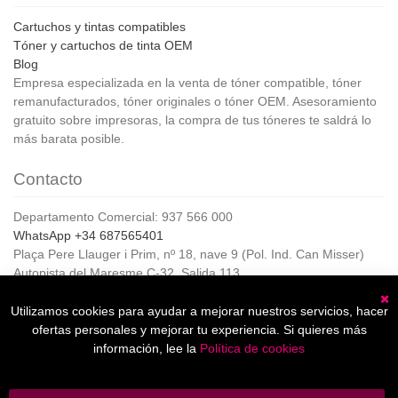
Cartuchos y tintas compatibles
Tóner y cartuchos de tinta OEM
Blog
Empresa especializada en la venta de tóner compatible, tóner
remanufacturados, tóner originales o tóner OEM. Asesoramiento
gratuito sobre impresoras, la compra de tus tóneres te saldrá lo
más barata posible.
Contacto
Departamento Comercial: 937 566 000
WhatsApp +34 687565401
Plaça Pere Llauger i Prim, nº 18, nave 9 (Pol. Ind. Can Misser)
Autopista del Maresme C-32, Salida 113
08360, Canet de Mar (Barcelona)
Horario de Atención al cliente:
Utilizamos cookies para ayudar a mejorar nuestros servicios, hacer
C
De lunes a jueves de 8:00 a 17:00,
ofertas personales y mejorar tu experiencia. Si quieres más
Viernes de 8:00 a 15:00
información, lee la
Política de cookies