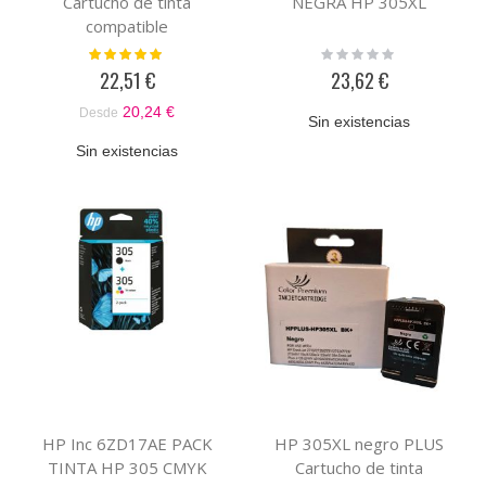
Cartucho de tinta
NEGRA HP 305XL
compatible
Valoración:
Rating:
100%
0%
22,51 €
23,62 €
20,24 €
Desde
Sin existencias
Sin existencias
HP Inc 6ZD17AE PACK
HP 305XL negro PLUS
TINTA HP 305 CMYK
Cartucho de tinta