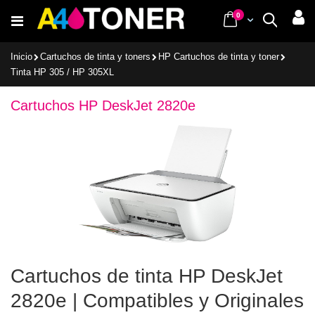
Ir
items
0
Cart
Buscar
al
contenido
Inicio
Cartuchos de tinta y toners
HP Cartuchos de tinta y toner
Tinta HP 305 / HP 305XL
Cartuchos HP DeskJet 2820e
Cartuchos de tinta HP DeskJet
2820e | Compatibles y Originales