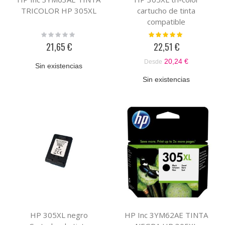
TRICOLOR HP 305XL
cartucho de tinta
compatible
Rating:
Valoración:
0%
100%
21,65 €
22,51 €
20,24 €
Desde
Sin existencias
Sin existencias
HP 305XL negro
HP Inc 3YM62AE TINTA