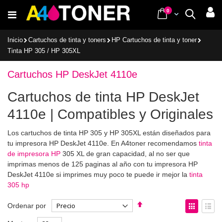
Ir
items
0
Cart
Buscar
al
contenido
Inicio
Cartuchos de tinta y toners
HP Cartuchos de tinta y toner
Tinta HP 305 / HP 305XL
Cartuchos HP DeskJet 4110e
Cartuchos de tinta HP DeskJet
4110e | Compatibles y Originales
Los cartuchos de tinta HP 305 y HP 305XL están diseñados para
tu impresora HP DeskJet 4110e. En A4toner recomendamos
tinta
de impresora HP
305 XL de gran capacidad, al no ser que
imprimas menos de 125 paginas al año con tu impresora HP
DeskJet 4110e si imprimes muy poco te puede ir mejor la
tinta
305 hp
Fijar
Ver
Ordenar por
Dirección
como
Parrilla
List