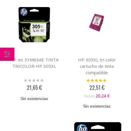
HP Inc 3YM63AE TINTA
HP 305XL tri-color
Comprar
TRICOLOR HP 305XL
cartucho de tinta
por
compatible
Rating:
Valoración:
0%
100%
21,65 €
22,51 €
20,24 €
Desde
Sin existencias
Sin existencias