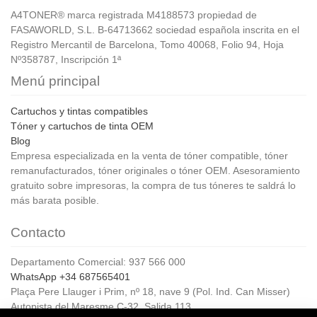
A4TONER® marca registrada M4188573 propiedad de
FASAWORLD, S.L. B-64713662 sociedad española inscrita en el
Registro Mercantil de Barcelona, Tomo 40068, Folio 94, Hoja
Nº358787, Inscripción 1ª
Menú principal
Cartuchos y tintas compatibles
Tóner y cartuchos de tinta OEM
Blog
Empresa especializada en la venta de tóner compatible, tóner
remanufacturados, tóner originales o tóner OEM. Asesoramiento
gratuito sobre impresoras, la compra de tus tóneres te saldrá lo
más barata posible.
Contacto
Departamento Comercial: 937 566 000
WhatsApp +34 687565401
Plaça Pere Llauger i Prim, nº 18, nave 9 (Pol. Ind. Can Misser)
Autopista del Maresme C-32, Salida 113