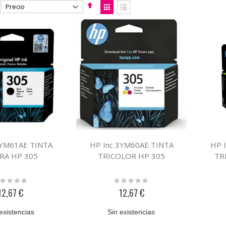
Fijar
Ver
Dirección
como
Parrilla
Lista
Descendente
3YM61AE TINTA
HP Inc 3YM60AE TINTA
HP 
RA HP 305
TRICOLOR HP 305
TR
ting:
Rating:
%
0%
12,67 €
12,67 €
existencias
Sin existencias