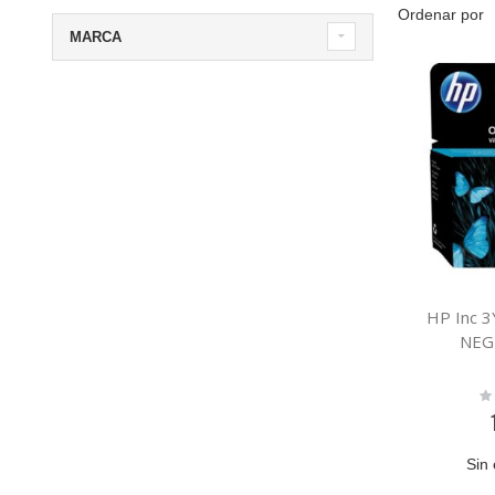
Ordenar por
MARCA
HP Inc 
NEG
Ra
0
Sin 