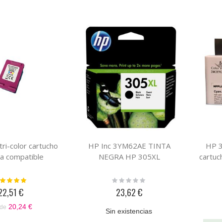
ri-color cartucho
HP Inc 3YM62AE TINTA
HP 3
ta compatible
NEGRA HP 305XL
cartuc
loración:
Rating:
100%
0%
22,51 €
23,62 €
20,24 €
de
Sin existencias