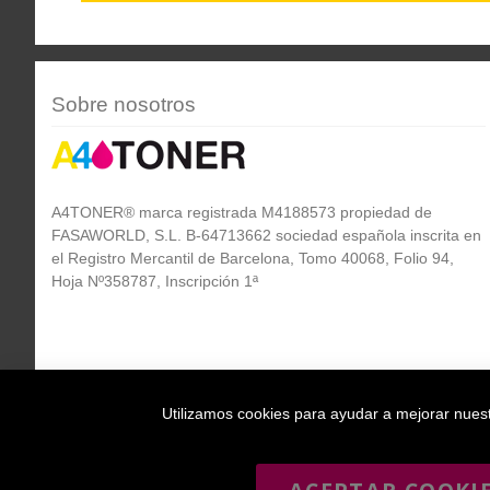
Sobre nosotros
A4TONER® marca registrada M4188573 propiedad de
FASAWORLD, S.L. B-64713662 sociedad española inscrita en
el Registro Mercantil de Barcelona, Tomo 40068, Folio 94,
Hoja Nº358787, Inscripción 1ª
Utilizamos cookies para ayudar a mejorar nuestr