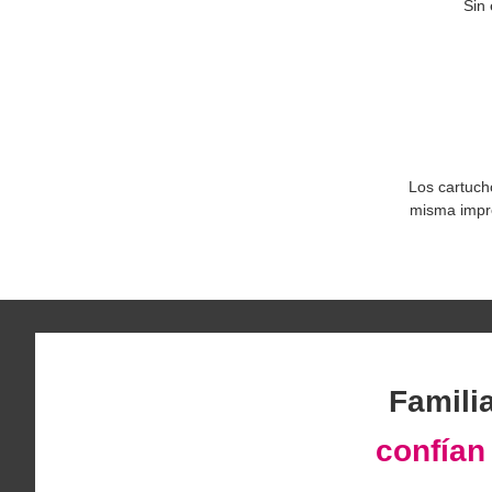
Sin 
Los cartuch
misma impre
Famili
confía