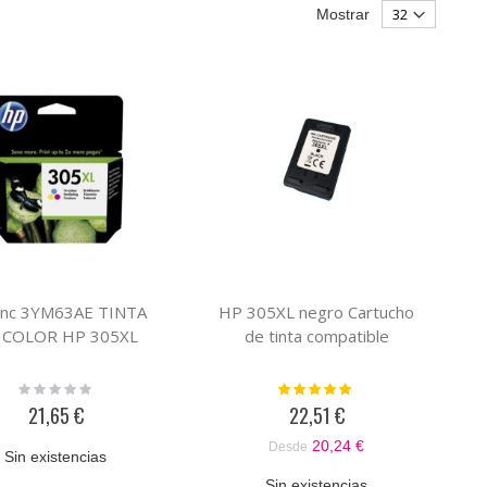
Mostrar
Inc 3YM63AE TINTA
HP 305XL negro Cartucho
ICOLOR HP 305XL
de tinta compatible
Rating:
Valoración:
0%
100%
21,65 €
22,51 €
20,24 €
Desde
Sin existencias
Sin existencias