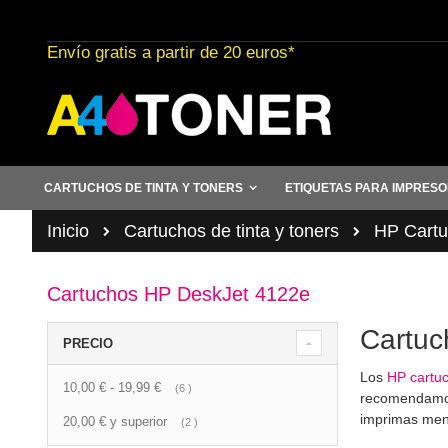
Ir
al
Envío gratis a partir de 20 euros*
contenido
CARTUCHOS DE TINTA Y TONERS
ETIQUETAS PARA IMPRES
Inicio
Cartuchos de tinta y toners
HP Cartuc
Cartuchos HP DeskJet 4122e
Cartuc
PRECIO
Los
HP cartu
10,00 €
-
19,99 €
artículo
6
recomendamos 
imprimas men
20,00 €
y superior
artículo
2