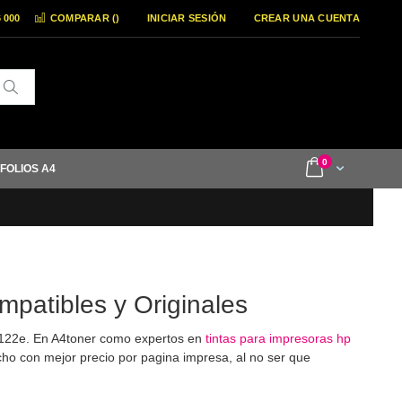
6 000
COMPARAR (
)
INICIAR SESIÓN
CREAR UNA CUENTA
Buscar
items
0
Cart
 FOLIOS A4
mpatibles y Originales
122e. En A4toner como expertos en
tintas para impresoras hp
ho con mejor precio por pagina impresa, al no ser que