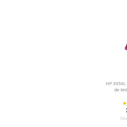
HP 305XL t
de tin
Va
Des