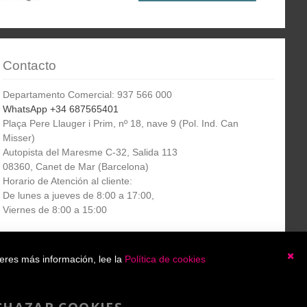
Contacto
Departamento Comercial: 937 566 000
WhatsApp +34 687565401
Plaça Pere Llauger i Prim, nº 18, nave 9 (Pol. Ind. Can
Misser)
Autopista del Maresme C-32, Salida 113
08360, Canet de Mar (Barcelona)
Horario de Atención al cliente:
De lunes a jueves de 8:00 a 17:00,
Viernes de 8:00 a 15:00
Boletín
etín informativo
Suscribirse
ieres más información, lee la
Política de cookies
informativo
Ce
He leído y acepto la
política de privacidad