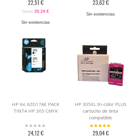
22,51 €
23,62 €
20,24 €
Desde
Sin existencias
Sin existencias
HP Inc 6ZD17AE PACK
HP 305XL tri-color PLUS
TINTA HP 305 CMYK
cartucho de tinta
compatible
Rating:
Valoración:
0%
100%
24,12 €
29,04 €