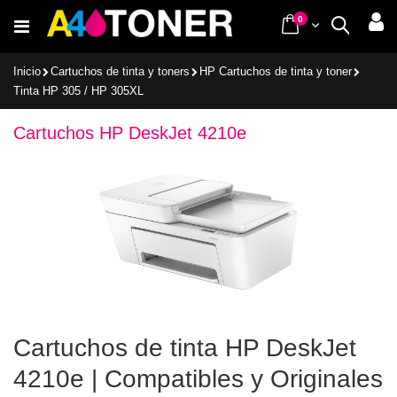
Ir
items
0
Cart
Buscar
al
contenido
Inicio
Cartuchos de tinta y toners
HP Cartuchos de tinta y toner
Tinta HP 305 / HP 305XL
Cartuchos HP DeskJet 4210e
Cartuchos de tinta HP DeskJet
4210e | Compatibles y Originales