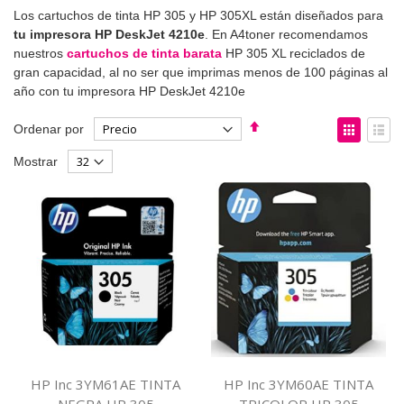
Los cartuchos de tinta HP 305 y HP 305XL están diseñados para
tu impresora HP DeskJet 4210e
. En A4toner recomendamos
nuestros
cartuchos de tinta barata
HP 305 XL reciclados de
gran capacidad, al no ser que imprimas menos de 100 páginas al
año con tu impresora HP DeskJet 4210e
Fijar
Ver
Ordenar por
Dirección
como
Parrilla
List
Mostrar
Descendente
HP Inc 3YM61AE TINTA
HP Inc 3YM60AE TINTA
NEGRA HP 305
TRICOLOR HP 305