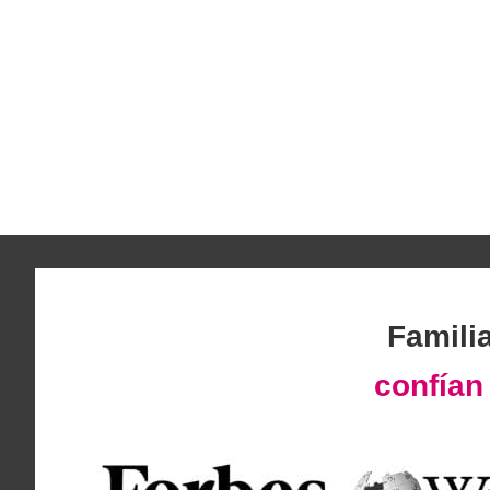
Famili
confía