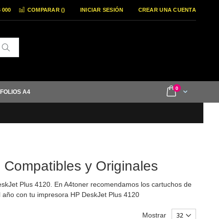
6 000
COMPARAR (
)
INICIAR SESIÓN
CREAR UNA CUENTA
Buscar
items
0
Cart
 FOLIOS A4
 Compatibles y Originales
eskJet Plus 4120. En A4toner recomendamos los cartuchos de
l año con tu impresora HP DeskJet Plus 4120
Mostrar