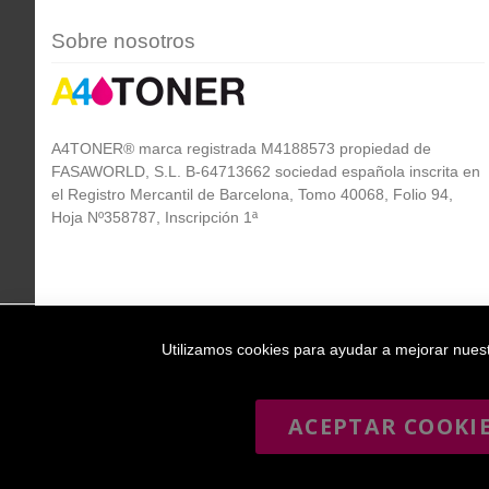
Sobre nosotros
A4TONER® marca registrada M4188573 propiedad de
FASAWORLD, S.L. B-64713662 sociedad española inscrita en
el Registro Mercantil de Barcelona, Tomo 40068, Folio 94,
Hoja Nº358787, Inscripción 1ª
Utilizamos cookies para ayudar a mejorar nuestr
ACEPTAR COOKI