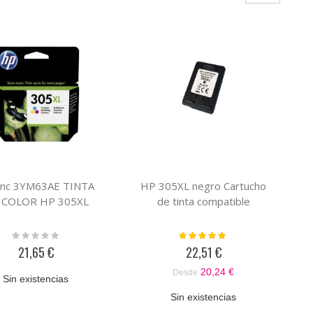
Inc 3YM63AE TINTA
HP 305XL negro Cartucho
ICOLOR HP 305XL
de tinta compatible
Rating:
Valoración:
0%
100%
21,65 €
22,51 €
20,24 €
Desde
Sin existencias
Sin existencias