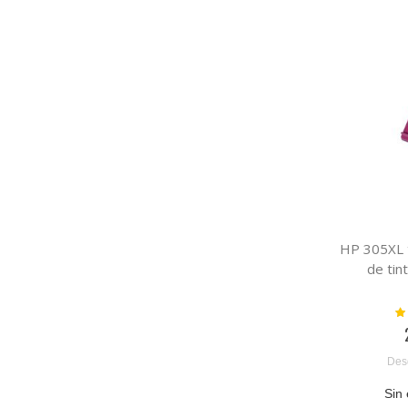
HP 305XL t
de tin
Va
Des
Sin 