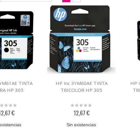
Dirección
como
Parrilla
Lista
Descendente
3YM61AE TINTA
HP Inc 3YM60AE TINTA
HP 
RA HP 305
TRICOLOR HP 305
TR
ting:
Rating:
%
0%
12,67 €
12,67 €
existencias
Sin existencias