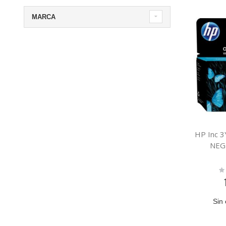
MARCA
HP Inc 
NEG
Ra
0
Sin 