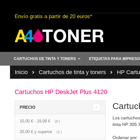
Ir
al
Envío gratis a partir de 20 euros*
contenido
CARTUCHOS DE TINTA Y TONERS
ETIQUETAS PARA IMPRES
Inicio
Cartuchos de tinta y toners
HP Cartuc
Cartuchos HP DeskJet Plus 4120
Cartuc
PRECIO
Los cartuchos
10,00 €
-
19,99 €
artículo
6
tinta HP 305 
20,00 €
y superior
artículo
2
Ordenar por