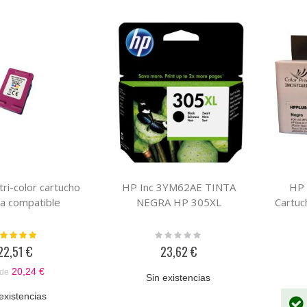
ri-color cartucho
HP Inc 3YM62AE TINTA
HP 
ta compatible
NEGRA HP 305XL
Cartuc
loración:
Rating:
100%
0%
22,51 €
23,62 €
20,24 €
de
Sin existencias
existencias