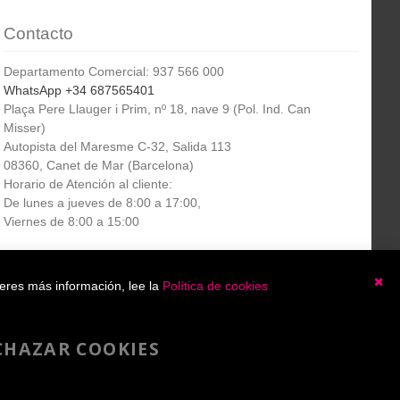
Contacto
Departamento Comercial: 937 566 000
WhatsApp +34 687565401
Plaça Pere Llauger i Prim, nº 18, nave 9 (Pol. Ind. Can
Misser)
Autopista del Maresme C-32, Salida 113
08360, Canet de Mar (Barcelona)
Horario de Atención al cliente:
De lunes a jueves de 8:00 a 17:00,
Viernes de 8:00 a 15:00
Boletín
etín informativo
Suscribirse
ieres más información, lee la
Política de cookies
informativo
Ce
He leído y acepto la
política de privacidad
CHAZAR COOKIES
Copyright 2007-2025 - A4toner®