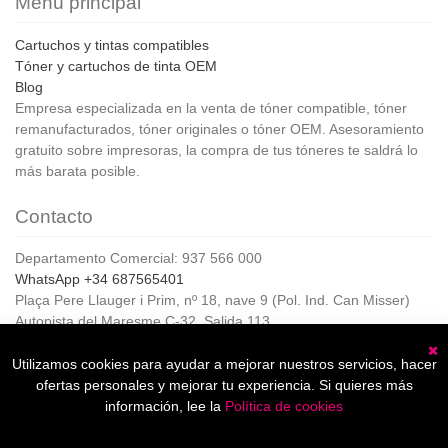
Menú principal
Cartuchos y tintas compatibles
Tóner y cartuchos de tinta OEM
Blog
Empresa especializada en la venta de tóner compatible, tóner
remanufacturados, tóner originales o tóner OEM. Asesoramiento
gratuito sobre impresoras, la compra de tus tóneres te saldrá lo
más barata posible.
Contacto
Departamento Comercial: 937 566 000
WhatsApp +34 687565401
Plaça Pere Llauger i Prim, nº 18, nave 9 (Pol. Ind. Can Misser)
Autopista del Maresme C-32, Salida 113
08360, Canet de Mar (Barcelona)
Horario de Atención al cliente:
Utilizamos cookies para ayudar a mejorar nuestros servicios, hacer
C
De lunes a jueves de 8:00 a 17:00,
ofertas personales y mejorar tu experiencia. Si quieres más
Viernes de 8:00 a 15:00
información, lee la
Política de cookies