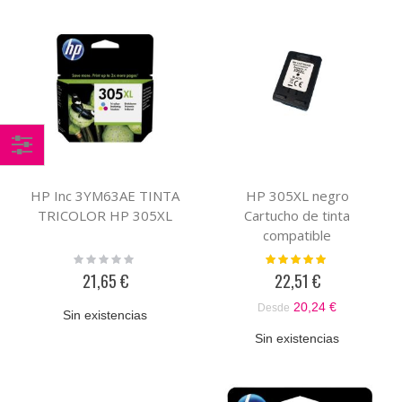
Comprar
por
HP Inc 3YM63AE TINTA
HP 305XL negro
TRICOLOR HP 305XL
Cartucho de tinta
compatible
Rating:
Valoración:
0%
100%
21,65 €
22,51 €
20,24 €
Desde
Sin existencias
Sin existencias