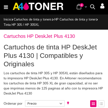
Ir
items
0
Cart
Buscar
al
contenido
Inicio
Cartuchos de tinta y toners
HP Cartuchos de tinta y toner
Tinta HP 305 / HP 305XL
Cartuchos HP DeskJet Plus 4130
Cartuchos de tinta HP DeskJet
Plus 4130 | Compatibles y
Originales
Los cartuchos de tinta HP 305 y HP 305XL están diseñados para
tu impresora HP DeskJet Plus 4130. En A4toner recomendamos
los cartuchos de tinta HP 305 XL de gran capacidad, al no ser
que imprimas menos de 125 paginas al año con tu impresora HP
DeskJet Plus 4130
Fijar
Ver
Ordenar por
Dirección
como