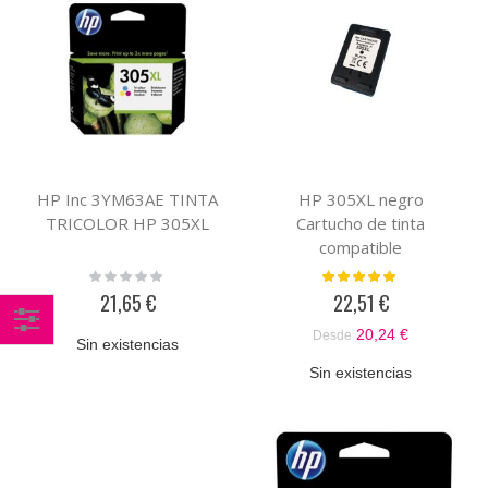
HP Inc 3YM63AE TINTA
HP 305XL negro
TRICOLOR HP 305XL
Cartucho de tinta
compatible
Rating:
Valoración:
0%
100%
21,65 €
22,51 €
20,24 €
Desde
Sin existencias
Comprar
Sin existencias
por