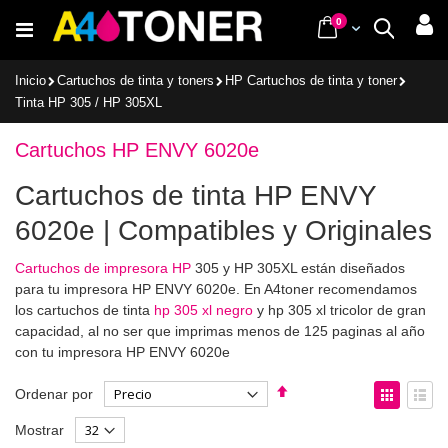
Ir
items
0
Cart
Buscar
al
contenido
Inicio
Cartuchos de tinta y toners
HP Cartuchos de tinta y toner
Tinta HP 305 / HP 305XL
Cartuchos HP ENVY 6020e
Cartuchos de tinta HP ENVY
6020e | Compatibles y Originales
Cartuchos de impresora HP
305 y HP 305XL están diseñados
para tu impresora HP ENVY 6020e. En A4toner recomendamos
los cartuchos de tinta
hp 305 xl negro
y hp 305 xl tricolor de gran
capacidad, al no ser que imprimas menos de 125 paginas al año
con tu impresora HP ENVY 6020e
Fijar
Ver
Ordenar por
Dirección
como
Parrilla
List
Mostrar
Descendente