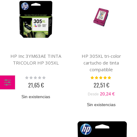
HP Inc 3YM63AE TINTA
HP 305XL tri-color
TRICOLOR HP 305XL
cartucho de tinta
compatible
Rating:
Valoración:
0%
100%
21,65 €
22,51 €
Comprar
20,24 €
Desde
Sin existencias
por
Sin existencias