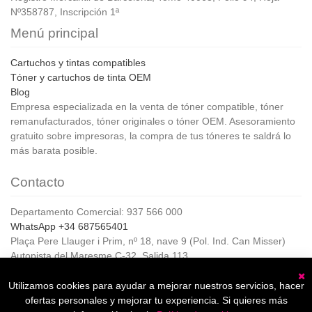
Nº358787, Inscripción 1ª
Menú principal
Cartuchos y tintas compatibles
Tóner y cartuchos de tinta OEM
Blog
Empresa especializada en la venta de tóner compatible, tóner
remanufacturados, tóner originales o tóner OEM. Asesoramiento
gratuito sobre impresoras, la compra de tus tóneres te saldrá lo
más barata posible.
Contacto
Departamento Comercial: 937 566 000
WhatsApp +34 687565401
Plaça Pere Llauger i Prim, nº 18, nave 9 (Pol. Ind. Can Misser)
Autopista del Maresme C-32, Salida 113
08360, Canet de Mar (Barcelona)
Horario de Atención al cliente:
Utilizamos cookies para ayudar a mejorar nuestros servicios, hacer
C
De lunes a jueves de 8:00 a 17:00,
ofertas personales y mejorar tu experiencia. Si quieres más