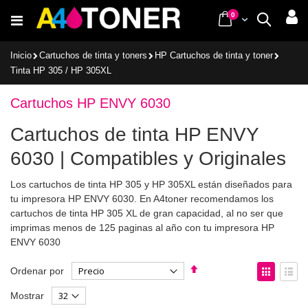
Ir
items
0
Cart
Buscar
al
contenido
Inicio
Cartuchos de tinta y toners
HP Cartuchos de tinta y toner
Tinta HP 305 / HP 305XL
Cartuchos HP ENVY 6030
Cartuchos de tinta HP ENVY
6030 | Compatibles y Originales
Los cartuchos de tinta HP 305 y HP 305XL están diseñados para
tu impresora HP ENVY 6030. En A4toner recomendamos los
cartuchos de tinta HP 305 XL de gran capacidad, al no ser que
imprimas menos de 125 paginas al año con tu impresora HP
ENVY 6030
Fijar
Ver
Ordenar por
Dirección
como
Parrilla
List
Mostrar
Descendente