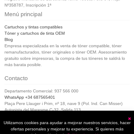
Nº358787, Inscripción 1ª
Menú principal
Cartuchos y tintas compatibles
Tóner y cartuchos de tinta OEM
Blog
Empresa especializada en la venta de tóner compatible, tóner
remanufacturados, tóner originales o tóner OEM. Asesoramiento
gratuito sobre impresoras, la compra de tus tóneres te saldrá lo
más barata posible.
Contacto
Departamento Comercial: 937 566 000
WhatsApp +34 687565401
Plaça Pere Llauger i Prim, nº 18, nave 9 (Pol. Ind. Can Misser)
Autopista del Maresme C-32, Salida 113
08360, Canet de Mar (Barcelona)
Horario de Atención al cliente:
Utilizamos cookies para ayudar a mejorar nuestros servicios, hacer
C
De lunes a jueves de 8:00 a 17:00,
ofertas personales y mejorar tu experiencia. Si quieres más