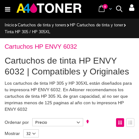
Ir
items
0
Cart
Buscar
al
contenido
Inicio
Cartuchos de tinta y toners
HP Cartuchos de tinta y toner
Tinta HP 305 / HP 305XL
Cartuchos HP ENVY 6032
Cartuchos de tinta HP ENVY
6032 | Compatibles y Originales
Los cartuchos de tinta HP 305 y HP 305XL están diseñados para
tu impresora HP ENVY 6032. En A4toner recomendamos los
cartuchos de tinta HP 305 XL de gran capacidad, al no ser que
imprimas menos de 125 paginas al año con tu impresora HP
ENVY 6032
Fijar
Ver
Ordenar por
Dirección
como
Parrilla
List
Mostrar
Descendente