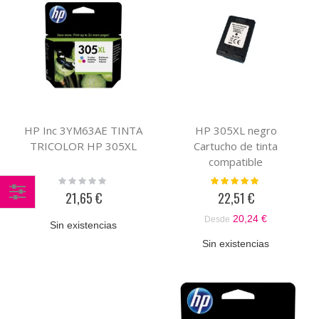
HP Inc 3YM63AE TINTA
HP 305XL negro
TRICOLOR HP 305XL
Cartucho de tinta
compatible
Rating:
Valoración:
0%
100%
21,65 €
22,51 €
Comprar
20,24 €
Desde
Sin existencias
por
Sin existencias