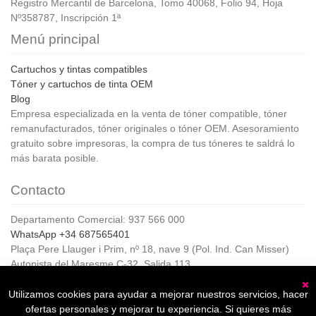
Registro Mercantil de Barcelona, Tomo 40068, Folio 94, Hoja
Nº358787, Inscripción 1ª
Menú principal
Cartuchos y tintas compatibles
Tóner y cartuchos de tinta OEM
Blog
Empresa especializada en la venta de tóner compatible, tóner
remanufacturados, tóner originales o tóner OEM. Asesoramiento
gratuito sobre impresoras, la compra de tus tóneres te saldrá lo
más barata posible.
Contacto
Departamento Comercial: 937 566 000
WhatsApp +34 687565401
Plaça Pere Llauger i Prim, nº 18, nave 9 (Pol. Ind. Can Misser)
Autopista del Maresme C-32, Salida 113
08360, Canet de Mar (Barcelona)
Horario de Atención al cliente:
Utilizamos cookies para ayudar a mejorar nuestros servicios, hacer
C
De lunes a jueves de 8:00 a 17:00,
ofertas personales y mejorar tu experiencia. Si quieres más