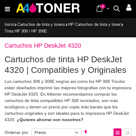
Ir
items
0
Cart
Buscar
al
contenido
Inicio
Cartuchos de tinta y toners
HP Cartuchos de tinta y toner
Tinta HP 308 / HP 308E
Cartuchos HP DeskJet 4320
Cartuchos de tinta HP DeskJet
4320 | Compatibles y Originales
Los cartuchos 308 y 308E negros asi como los HP 308 Tricolor
están diseñados imprimir las mejores fotografias con tu impresora
HP DeskJet 4320. En A4toner recomendamos comprar los
cartuchos de tinta compatibles HP 308 reciclados, son más
ecológicos y tienen un precio por copia más barato que los
cartuchos originales y son ideales para tu impresora HP DeskJet
4320.
¿Quieres ahorrar con nosotros?
Fijar
Ver
Ordenar por