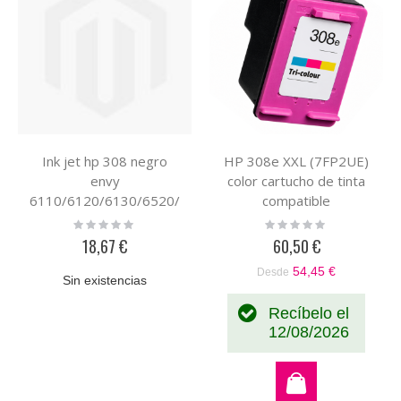
Ink jet hp 308 negro
HP 308e XXL (7FP2UE)
envy
color cartucho de tinta
6110/6120/6130/6520/
compatible
6530 160 paginas
Rating:
Rating:
0%
0%
18,67 €
60,50 €
54,45 €
Desde
Sin existencias
Recíbelo el
12/08/2026