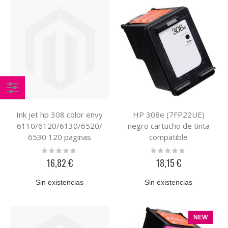
Comprar
Ink jet hp 308 color envy
HP 308e (7FP22UE)
por
6110/6120/6130/6520/
negro cartucho de tinta
6530 120 paginas
compatible
Rating:
Rating:
0%
0%
16,82 €
18,15 €
Sin existencias
Sin existencias
NEW