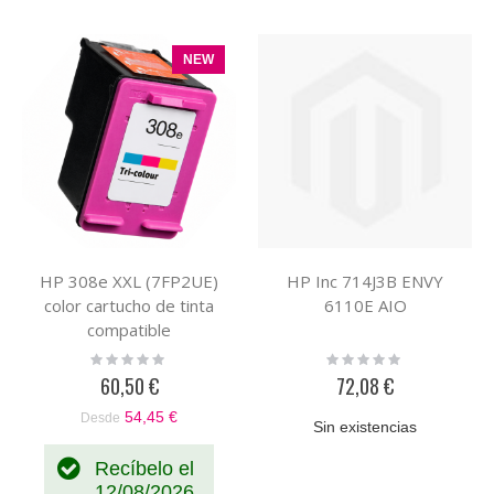
NEW
HP 308e XXL (7FP2UE)
HP Inc 714J3B ENVY
color cartucho de tinta
6110E AIO
compatible
Rating:
Rating:
0%
0%
60,50 €
72,08 €
54,45 €
Desde
Sin existencias
Recíbelo el
12/08/2026