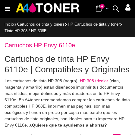
Ir
items
0
Cart
Buscar
al
contenido
Inicio
Cartuchos de tinta y toners
HP Cartuchos de tinta y toner
Tinta HP 308 / HP 308E
Cartuchos HP Envy 6110e
Cartuchos de tinta HP Envy
6110e | Compatibles y Originales
Los cartuchos de tinta HP 308 (negro),
HP 308 tricolor
(cian,
magenta y amarillo) están diseñados imprimir tus documentos
más nítidos, mejor definidos y más duraderos en tu HP Envy
6110e. En A4toner recomendamos comprar los cartuchos de tinta
compatibles HP 308E, imprimen más páginas, son más
ecológicos y tienen un precio por copia más barato que los
cartuchos de tinta originales, son ideales para tu impresora HP
Envy 6110e.
¿Quieres que te ayudemos a ahorrar?