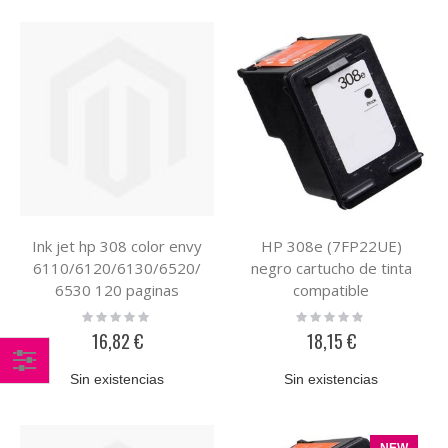
Ink jet hp 308 color envy
HP 308e (7FP22UE)
6110/6120/6130/6520/
negro cartucho de tinta
6530 120 paginas
compatible
Rating:
Rating:
0%
0%
16,82 €
18,15 €
Sin existencias
Sin existencias
Comprar
por
NEW