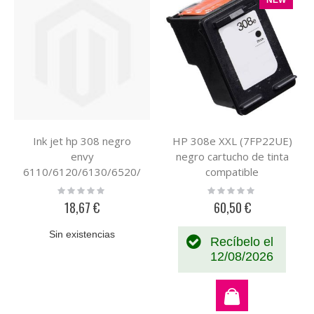
Ink jet hp 308 negro
HP 308e XXL (7FP22UE)
envy
negro cartucho de tinta
6110/6120/6130/6520/
compatible
6530 160 paginas
Rating:
Rating:
0%
0%
18,67 €
60,50 €
Sin existencias
Recíbelo el
12/08/2026