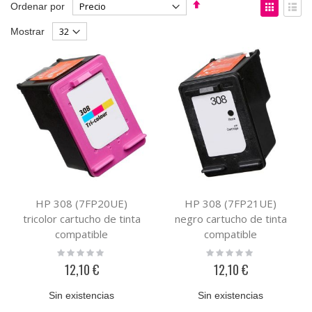
Fijar
Ver
Ordenar por
Dirección
como
Parrilla
List
Mostrar
Descendente
HP 308 (7FP20UE)
HP 308 (7FP21UE)
tricolor cartucho de tinta
negro cartucho de tinta
compatible
compatible
Rating:
Rating:
0%
0%
12,10 €
12,10 €
Sin existencias
Sin existencias