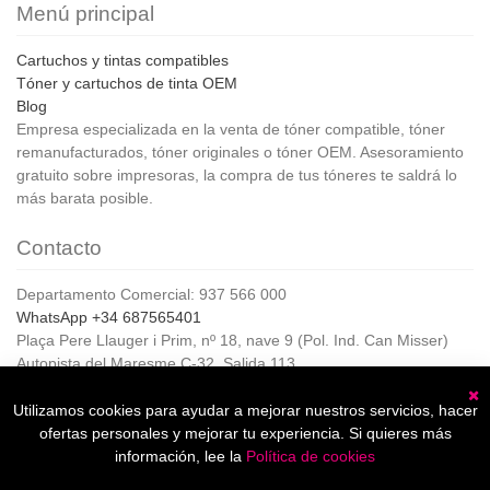
Menú principal
Cartuchos y tintas compatibles
Tóner y cartuchos de tinta OEM
Blog
Empresa especializada en la venta de tóner compatible, tóner
remanufacturados, tóner originales o tóner OEM. Asesoramiento
gratuito sobre impresoras, la compra de tus tóneres te saldrá lo
más barata posible.
Contacto
Departamento Comercial: 937 566 000
WhatsApp +34 687565401
Plaça Pere Llauger i Prim, nº 18, nave 9 (Pol. Ind. Can Misser)
Autopista del Maresme C-32, Salida 113
08360, Canet de Mar (Barcelona)
Horario de Atención al cliente:
Utilizamos cookies para ayudar a mejorar nuestros servicios, hacer
C
De lunes a jueves de 8:00 a 17:00,
ofertas personales y mejorar tu experiencia. Si quieres más
Viernes de 8:00 a 15:00
información, lee la
Política de cookies