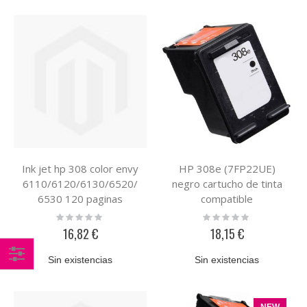
Ink jet hp 308 color envy
HP 308e (7FP22UE)
6110/6120/6130/6520/
negro cartucho de tinta
6530 120 paginas
compatible
Rating:
Rating:
0%
0%
16,82 €
18,15 €
Sin existencias
Sin existencias
Comprar
por
NEW