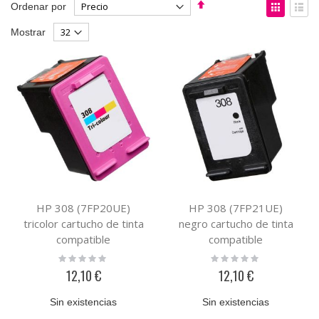
Fijar
Ver
Ordenar por
Dirección
como
Parrilla
List
Mostrar
Descendente
HP 308 (7FP20UE)
HP 308 (7FP21UE)
tricolor cartucho de tinta
negro cartucho de tinta
compatible
compatible
Rating:
Rating:
0%
0%
12,10 €
12,10 €
Sin existencias
Sin existencias