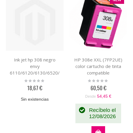
Ink jet hp 308 negro
HP 308e XXL (7FP2UE)
envy
color cartucho de tinta
6110/6120/6130/6520/
compatible
6530 160 paginas
Rating:
Rating:
0%
0%
18,67 €
60,50 €
54,45 €
Desde
Sin existencias
Recíbelo el
12/08/2026