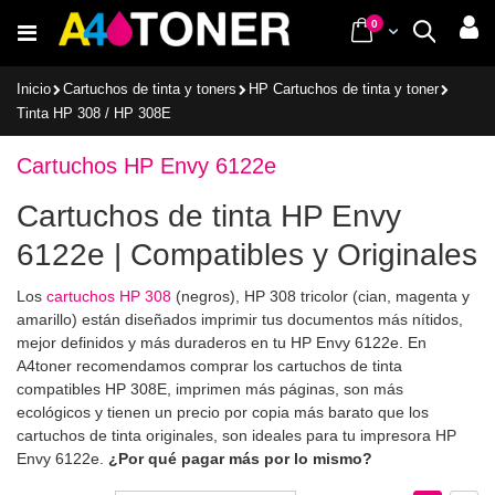
Ir
items
0
Cart
Buscar
al
contenido
Inicio
Cartuchos de tinta y toners
HP Cartuchos de tinta y toner
Tinta HP 308 / HP 308E
Cartuchos HP Envy 6122e
Cartuchos de tinta HP Envy
6122e | Compatibles y Originales
Los
cartuchos HP 308
(negros), HP 308 tricolor (cian, magenta y
amarillo) están diseñados imprimir tus documentos más nítidos,
mejor definidos y más duraderos en tu HP Envy 6122e. En
A4toner recomendamos comprar los cartuchos de tinta
compatibles HP 308E, imprimen más páginas, son más
ecológicos y tienen un precio por copia más barato que los
cartuchos de tinta originales, son ideales para tu impresora HP
Envy 6122e.
¿Por qué pagar más por lo mismo?