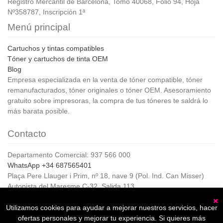
Registro Mercantil de Barcelona, Tomo 40068, Folio 94, Hoja
Nº358787, Inscripción 1ª
Menú principal
Cartuchos y tintas compatibles
Tóner y cartuchos de tinta OEM
Blog
Empresa especializada en la venta de tóner compatible, tóner
remanufacturados, tóner originales o tóner OEM. Asesoramiento
gratuito sobre impresoras, la compra de tus tóneres te saldrá lo
más barata posible.
Contacto
Departamento Comercial: 937 566 000
WhatsApp +34 687565401
Plaça Pere Llauger i Prim, nº 18, nave 9 (Pol. Ind. Can Misser)
Autopista del Maresme C-32, Salida 113
08360, Canet de Mar (Barcelona)
Horario de Atención al cliente:
Utilizamos cookies para ayudar a mejorar nuestros servicios, hacer
C
De lunes a jueves de 8:00 a 17:00,
ofertas personales y mejorar tu experiencia. Si quieres más