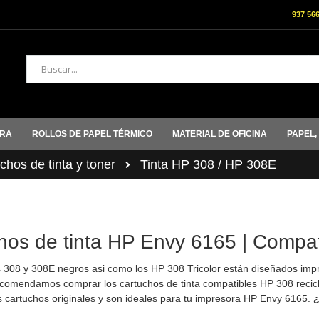
937 56
Buscar
ORA
ROLLOS DE PAPEL TÉRMICO
MATERIAL DE OFICINA
PAPEL,
hos de tinta y toner
Tinta HP 308 / HP 308E
hos de tinta HP Envy 6165 | Compati
 308 y 308E negros asi como los HP 308 Tricolor están diseñados impr
comendamos comprar los cartuchos de tinta compatibles HP 308 recicl
s cartuchos originales y son ideales para tu impresora HP Envy 6165.
¿