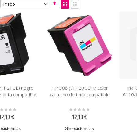
Fijar
Ver
Dirección
como
Parrilla
Lista
Descendente
7FP21UE) negro
HP 308 (7FP20UE) tricolor
Ink 
e tinta compatible
cartucho de tinta compatible
6110/
ting:
Rating:
%
0%
12,10 €
12,10 €
existencias
Sin existencias