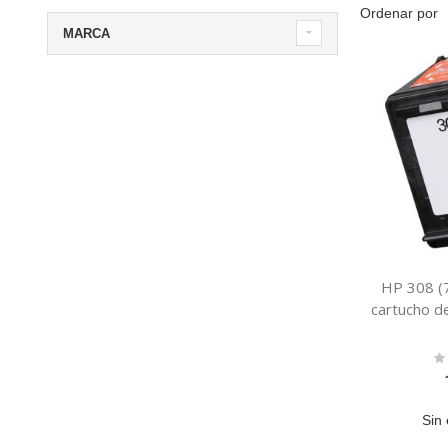
Ordenar por
MARCA
HP 308 (
cartucho d
Ra
0
Sin 