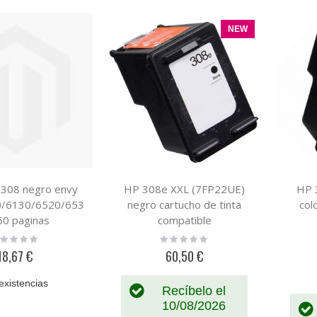
NEW
p 308 negro envy
HP 308e XXL (7FP22UE)
HP 
/6130/6520/653
negro cartucho de tinta
col
60 paginas
compatible
ting:
Rating:
%
0%
18,67 €
60,50 €
existencias
Recíbelo el
10/08/2026