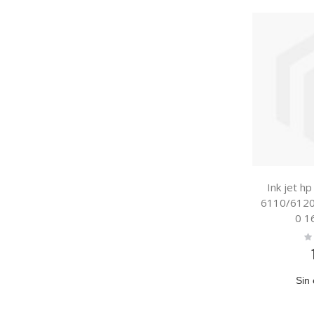
Ink jet h
6110/6120
0 1
Ra
0
Sin 