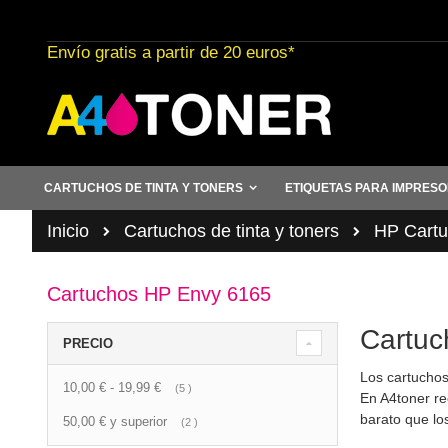
Ir
al
Envío gratis a partir de 20 euros*
contenido
CARTUCHOS DE TINTA Y TONERS
ETIQUETAS PARA IMPRES
Inicio
Cartuchos de tinta y toners
HP Cartuc
Cartuchos HP Envy 6165
Cartuc
PRECIO
Los cartuchos
10,00 €
-
19,99 €
artículo
5
En A4toner re
barato que lo
50,00 €
y superior
artículo
2