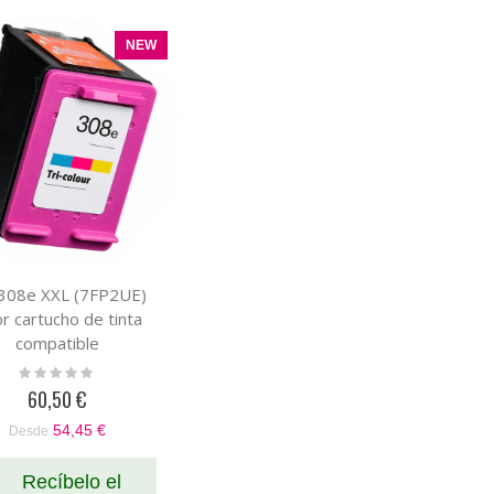
NEW
308e XXL (7FP2UE)
or cartucho de tinta
compatible
Rating:
0%
60,50 €
54,45 €
Desde
Recíbelo el