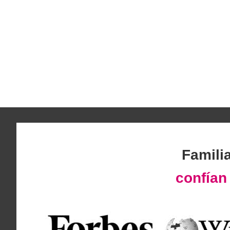
Famili
confía