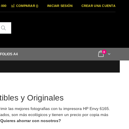
6 000
COMPARAR (
)
INICIAR SESIÓN
CREAR UNA CUENTA
Buscar
items
0
Cart
 FOLIOS A4
bles y Originales
imir las mejores fotografias con tu impresora HP Envy 6165.
ados, son más ecológicos y tienen un precio por copia más
Quieres ahorrar con nosotros?