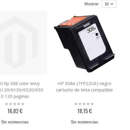
Mostrar
jet hp 308 color envy
HP 308e (7FP22UE) negro
6120/6130/6520/653
cartucho de tinta compatible
0 120 paginas
Rating:
Rating:
0%
0%
16,82 €
18,15 €
Sin existencias
Sin existencias