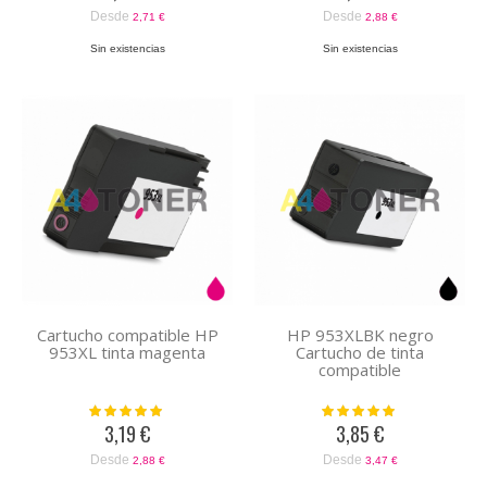
Desde
Desde
2,71 €
2,88 €
Sin existencias
Sin existencias
Cartucho compatible HP
HP 953XLBK negro
953XL tinta magenta
Cartucho de tinta
compatible
Valoración:
Valoración:
100%
100%
3,19 €
3,85 €
Desde
Desde
2,88 €
3,47 €