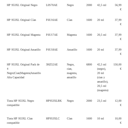
HP 953XL Original Negro
L0S70AE
Negro
2000
42,5 ml
56,99
€
HP 953XL Original Cían
F6U16AE
Cían
1600
20 ml
37,99
€
HP 953XL Original Magenta
F6U17AE
Magenta
1600
20,5 ml
37,99
€
HP 953XL Original Amarillo
F6U18AE
Amarillo
1600
20 ml
37,99
€
HP 953XL Original Pack de
3HZ52AE
Negro,
6800
42,5 ml
150,00
4
cian,
(negro),
€
Negro|Cian|Magenta|Amarillo
magenta,
20 ml
Alta Capacidad
amarillo
(cian y
amarillo),
20,5 ml
(magenta)
Tinta HP 953XL Negro
HP953XLBK
Negro
2000
23,5 ml
12,00
compatible
€
Tinta HP 953XL Cían
HP953XLC
Cían
1600
10 ml
10,00
compatible
€