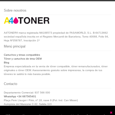
Sobre nosotros
A4TONER® marca registrada M4188573 propiedad de FASAWORLD, S.L. B-64713662
sociedad española inscrita en el Registro Mercantil de Barcelona, Tomo 40068, Folio 94,
Hoja Nº358787, Inscripción 1ª
Menú principal
Cartuchos y tintas compatibles
Tóner y cartuchos de tinta OEM
Blog
Empresa especializada en la venta de tóner compatible, tóner remanufacturados, tóner
originales o tóner OEM. Asesoramiento gratuito sobre impresoras, la compra de tus
tóneres te saldrá lo más barata posible.
Contacto
Departamento Comercial: 937 566 000
WhatsApp +34 687565401
Plaça Pere Llauger i Prim, nº 18, nave 9 (Pol. Ind. Can Misser)
Autopista del Maresme C-32, Salida 113
08360, Canet de Mar (Barcelona)
Horario de Atención al cliente: