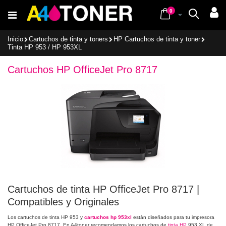
Ir
items
al
0
Cart
Buscar
contenido
Inicio
Cartuchos de tinta y toners
HP Cartuchos de tinta y toner
Tinta HP 953 / HP 953XL
Cartuchos HP OfficeJet Pro 8717
Cartuchos de tinta HP OfficeJet Pro 8717 |
Compatibles y Originales
Los cartuchos de tinta HP 953 y
cartuchos hp 953xl
están diseñados para tu impresora
HP OfficeJet Pro 8717. En A4toner recomendamos los cartuchos de
tinta HP
953 XL de