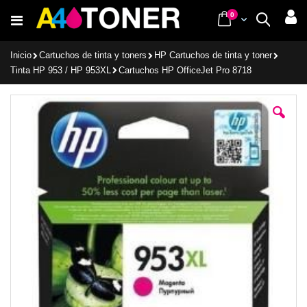
Ir
items
0
Cart
Buscar
al
contenido
Inicio
Cartuchos de tinta y toners
HP Cartuchos de tinta y toner
Tinta HP 953 / HP 953XL
Cartuchos HP OfficeJet Pro 8718
Saltar
al
final
de
la
galería
de
imágenes