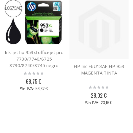
Ink-jet hp 953xl officejet pro
7730/7740/8725
8730/8740/8745 negro
HP Inc F6U13AE HP 953
2000 paginas
MAGENTA TINTA
Rating:
0%
68,75 €
Rating:
56,82 €
0%
28,02 €
23,16 €