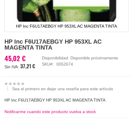
HP Inc F6U17AEBGY HP 953XL AC MAGENTA TINTA
Saltar
HP Inc F6U17AEBGY HP 953XL AC
al
MAGENTA TINTA
comienzo
de
45,02 €
Disponibilidad:
Disponible próximamente
la
SKU
0052674
37,21 €
galería
de
imágenes
Sea el primero en dejar una reseña para este artículo
HP Inc F6U17AEBGY HP 953XL AC MAGENTA TINTA
Notificarme cuando este producto vuelva a stock