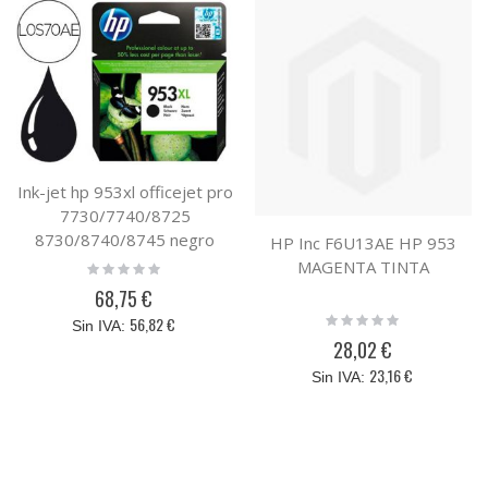
Ink-jet hp 953xl officejet pro
7730/7740/8725
8730/8740/8745 negro
HP Inc F6U13AE HP 953
2000 paginas
MAGENTA TINTA
Rating:
0%
68,75 €
Rating:
56,82 €
0%
28,02 €
23,16 €