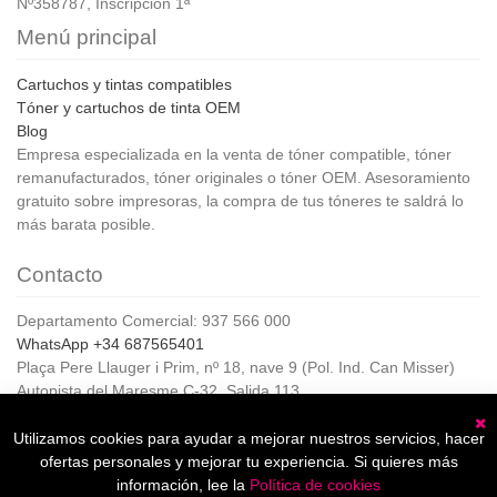
Nº358787, Inscripción 1ª
Menú principal
Cartuchos y tintas compatibles
Tóner y cartuchos de tinta OEM
Blog
Empresa especializada en la venta de tóner compatible, tóner
remanufacturados, tóner originales o tóner OEM. Asesoramiento
gratuito sobre impresoras, la compra de tus tóneres te saldrá lo
más barata posible.
Contacto
Departamento Comercial: 937 566 000
WhatsApp +34 687565401
Plaça Pere Llauger i Prim, nº 18, nave 9 (Pol. Ind. Can Misser)
Autopista del Maresme C-32, Salida 113
08360, Canet de Mar (Barcelona)
Horario de Atención al cliente:
Utilizamos cookies para ayudar a mejorar nuestros servicios, hacer
C
De lunes a jueves de 8:00 a 17:00,
ofertas personales y mejorar tu experiencia. Si quieres más
Viernes de 8:00 a 15:00
información, lee la
Política de cookies