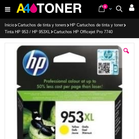
Ir
items
0
Cart
Buscar
al
contenido
Inicio
Cartuchos de tinta y toners
HP Cartuchos de tinta y toner
Tinta HP 953 / HP 953XL
Cartuchos HP Officejet Pro 7740
Saltar
al
final
de
la
galería
de
imágenes