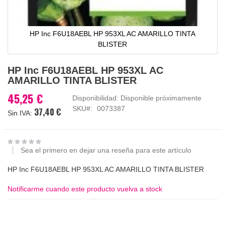
HP Inc F6U18AEBL HP 953XL AC AMARILLO TINTA
BLISTER
Saltar
HP Inc F6U18AEBL HP 953XL AC
al
AMARILLO TINTA BLISTER
comienzo
de
45,25 €
Disponibilidad:
Disponible próximamente
la
SKU
0073387
37,40 €
galería
de
imágenes
Sea el primero en dejar una reseña para este artículo
HP Inc F6U18AEBL HP 953XL AC AMARILLO TINTA BLISTER
Notificarme cuando este producto vuelva a stock