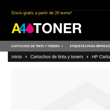
Ir
al
Envío gratis a partir de 20 euros*
contenido
CARTUCHOS DE TINTA Y TONERS
ETIQUETAS PARA IMPRES
Inicio
Cartuchos de tinta y toners
HP Cartuc
Saltar
al
final
de
la
galería
de
imágenes