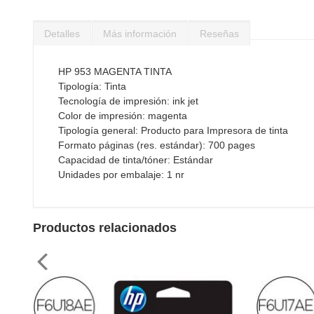
Saltar
al
Detalles
Más información
Reseñas
comienzo
de
la
HP 953 MAGENTA TINTA
galería
Tipología: Tinta
de
Tecnología de impresión: ink jet
imágenes
Color de impresión: magenta
Tipología general: Producto para Impresora de tinta
Formato páginas (res. estándar): 700 pages
Capacidad de tinta/tóner: Estándar
Unidades por embalaje: 1 nr
Productos relacionados