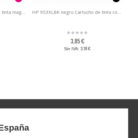
Cartucho compatible HP 953XL tinta magenta
HP 953XLBK negro Cartucho de tinta compatible
Rating:
0%
3,85 €
3,18 €
 España