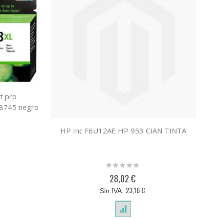
et pro
8745 negro
HP Inc F6U12AE HP 953 CIAN TINTA
Rating:
0%
28,02 €
23,16 €