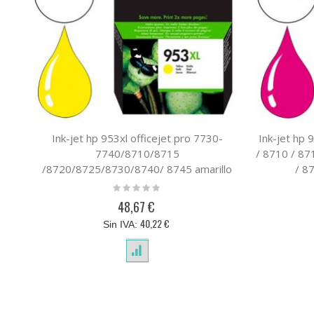
Ink-jet hp 953xl officejet pro 7730-
Ink-jet hp 
7740/8710/8715
/ 8710 / 87
/8720/8725/8730/8740/ 8745 amarillo
/ 8
1.450 pag
Rating:
0%
48,67 €
40,22 €