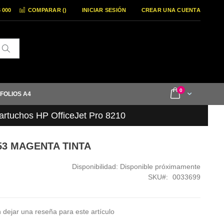
6 000
COMPARAR (
)
INICIAR SESIÓN
CREAR UNA CUENTA
Buscar
items
0
Cart
 FOLIOS A4
artuchos HP OfficeJet Pro 8210
953 MAGENTA TINTA
Disponibilidad:
Disponible próximamente
SKU
0033699
 dejar una reseña para este artículo