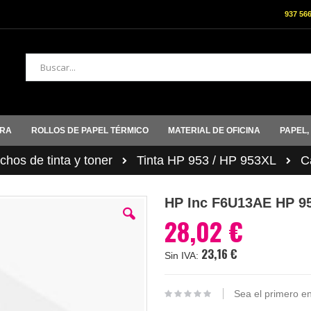
937 56
Buscar
ORA
ROLLOS DE PAPEL TÉRMICO
MATERIAL DE OFICINA
PAPEL,
hos de tinta y toner
Tinta HP 953 / HP 953XL
C
HP Inc F6U13AE HP 
28,02 €
23,16 €
Sea el primero en