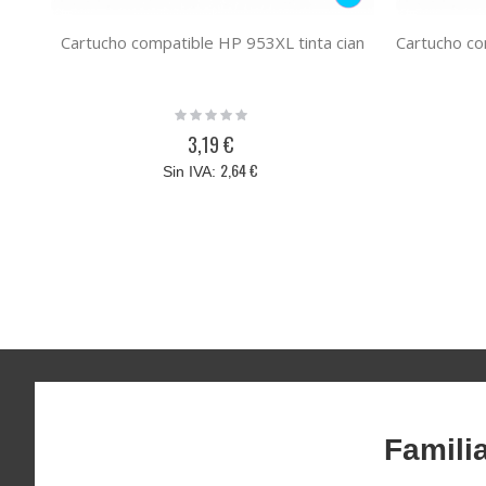
Cartucho compatible HP 953XL tinta cian
Rating:
0%
3,19 €
2,64 €
Famili