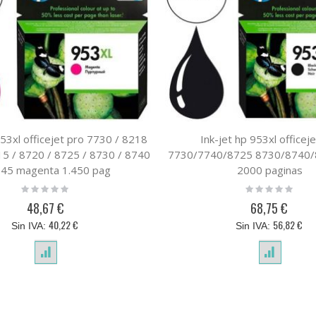
953xl officejet pro 7730 / 8218
Ink-jet hp 953xl officej
15 / 8720 / 8725 / 8730 / 8740
7730/7740/8725 8730/8740/
745 magenta 1.450 pag
2000 paginas
Rating:
Rating:
0%
0%
48,67 €
68,75 €
40,22 €
56,82 €