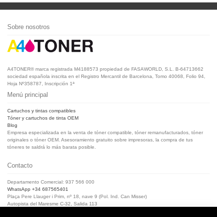
Sobre nosotros
A4TONER® marca registrada M4188573 propiedad de FASAWORLD, S.L. B-64713662
sociedad española inscrita en el Registro Mercantil de Barcelona, Tomo 40068, Folio 94,
Hoja Nº358787, Inscripción 1ª
Menú principal
Cartuchos y tintas compatibles
Tóner y cartuchos de tinta OEM
Blog
Empresa especializada en la venta de tóner compatible, tóner remanufacturados, tóner
originales o tóner OEM. Asesoramiento gratuito sobre impresoras, la compra de tus
tóneres te saldrá lo más barata posible.
Contacto
Departamento Comercial: 937 566 000
WhatsApp +34 687565401
Plaça Pere Llauger i Prim, nº 18, nave 9 (Pol. Ind. Can Misser)
Autopista del Maresme C-32, Salida 113
08360, Canet de Mar (Barcelona)