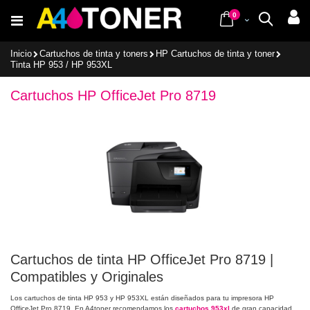
Ir
items
al
0
Cart
Buscar
contenido
Inicio
Cartuchos de tinta y toners
HP Cartuchos de tinta y toner
Tinta HP 953 / HP 953XL
Cartuchos HP OfficeJet Pro 8719
Cartuchos de tinta HP OfficeJet Pro 8719 |
Compatibles y Originales
Los cartuchos de tinta HP 953 y HP 953XL están diseñados para tu impresora HP
OfficeJet Pro 8719. En A4toner recomendamos los
cartuchos 953xl
de gran capacidad,