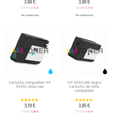
3,00 €
3,00 €
Desde
Desde
2,71 €
2,71 €
Sin existencias
Sin existencias
Cartucho compatible HP
HP 953XLBK negro
953XL tinta cian
Cartucho de tinta
compatible
Valoración:
Valoración:
100%
100%
3,19 €
3,85 €
Desde
Desde
2,88 €
3,47 €