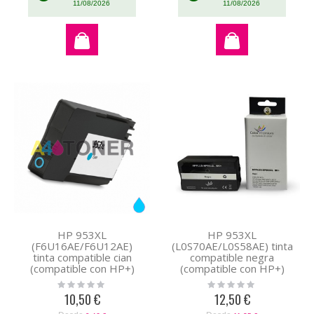
11/08/2026
11/08/2026
HP 953XL
HP 953XL
(F6U16AE/F6U12AE)
(L0S70AE/L0S58AE) tinta
tinta compatible cian
compatible negra
(compatible con HP+)
(compatible con HP+)
Rating:
Rating:
0%
0%
10,50 €
12,50 €