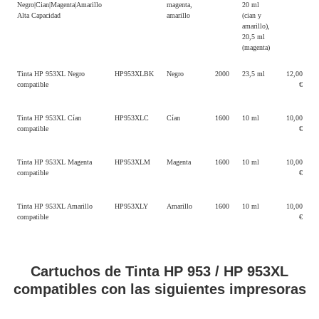
Negro|Cian|Magenta|Amarillo
magenta,
20 ml
Alta Capacidad
amarillo
(cian y
amarillo),
20,5 ml
(magenta)
Tinta HP 953XL Negro
HP953XLBK
Negro
2000
23,5 ml
12,00
compatible
€
Tinta HP 953XL Cían
HP953XLC
Cían
1600
10 ml
10,00
compatible
€
Tinta HP 953XL Magenta
HP953XLM
Magenta
1600
10 ml
10,00
compatible
€
Tinta HP 953XL Amarillo
HP953XLY
Amarillo
1600
10 ml
10,00
compatible
€
Cartuchos de Tinta HP 953 / HP 953XL
compatibles con las siguientes impresoras