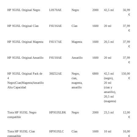
HP 953XL Original Negro
L0S70AE
Negro
2000
42,5 ml
56,99
€
HP 953XL Original Cían
F6U16AE
Cían
1600
20 ml
37,99
€
HP 953XL Original Magenta
F6U17AE
Magenta
1600
20,5 ml
37,99
€
HP 953XL Original Amarillo
F6U18AE
Amarillo
1600
20 ml
37,99
€
HP 953XL Original Pack de
3HZ52AE
Negro,
6800
42,5 ml
150,00
4
cian,
(negro),
€
Negro|Cian|Magenta|Amarillo
magenta,
20 ml
Alta Capacidad
amarillo
(cian y
amarillo),
20,5 ml
(magenta)
Tinta HP 953XL Negro
HP953XLBK
Negro
2000
23,5 ml
12,00
compatible
€
Tinta HP 953XL Cían
HP953XLC
Cían
1600
10 ml
10,00
compatible
€