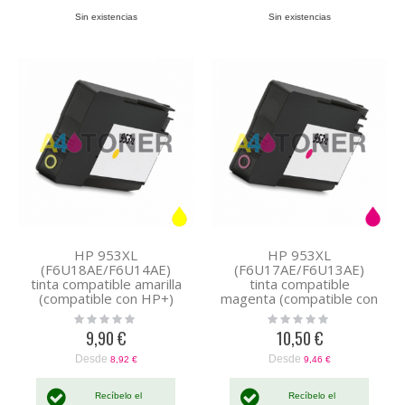
Sin existencias
Sin existencias
HP 953XL
HP 953XL
(F6U18AE/F6U14AE)
(F6U17AE/F6U13AE)
tinta compatible amarilla
tinta compatible
(compatible con HP+)
magenta (compatible con
HP+)
Rating:
Rating:
0%
0%
9,90 €
10,50 €
Desde
Desde
8,92 €
9,46 €
Recíbelo el
Recíbelo el