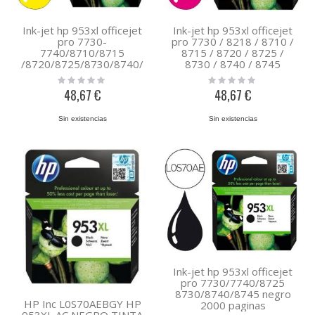
Ink-jet hp 953xl officejet
Ink-jet hp 953xl officejet
pro 7730-
pro 7730 / 8218 / 8710 /
7740/8710/8715
8715 / 8720 / 8725 /
/8720/8725/8730/8740/
8730 / 8740 / 8745
8745 amarillo 1.450 pag
magenta 1.450 pag
Rating:
Rating:
0%
0%
48,67 €
48,67 €
Sin existencias
Sin existencias
Ink-jet hp 953xl officejet
pro 7730/7740/8725
8730/8740/8745 negro
HP Inc L0S70AEBGY HP
2000 paginas
953XL AC NEGRO TINTA