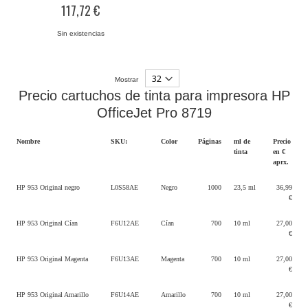
0%
117,72 €
Sin existencias
Mostrar
Precio cartuchos de tinta para impresora HP
OfficeJet Pro 8719
Nombre
SKU:
Color
Páginas
ml de
Precio
tinta
en €
aprx.
HP 953 Original negro
L0S58AE
Negro
1000
23,5 ml
36,99
€
HP 953 Original Cían
F6U12AE
Cían
700
10 ml
27,00
€
HP 953 Original Magenta
F6U13AE
Magenta
700
10 ml
27,00
€
HP 953 Original Amarillo
F6U14AE
Amarillo
700
10 ml
27,00
€