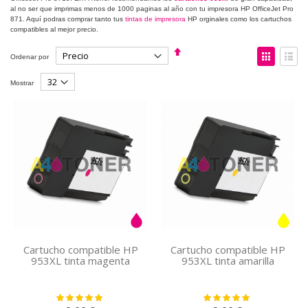
al no ser que imprimas menos de 1000 paginas al año con tu impresora HP OfficeJet Pro
871. Aquí podras comprar tanto tus
tintas de impresora
HP orginales como los cartuchos
compatibles al mejor precio.
Fijar
Ver
Ordenar por
Dirección
como
Descendente
Parrilla
Lista
Mostrar
Cartucho compatible HP
Cartucho compatible HP
953XL tinta magenta
953XL tinta amarilla
Valoración:
Valoración:
100%
100%