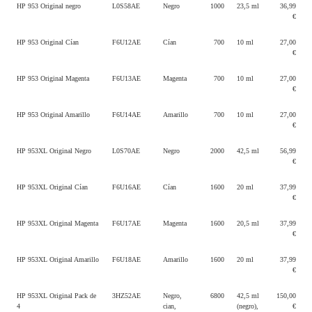
HP 953 Original negro
L0S58AE
Negro
1000
23,5 ml
36,99
€
HP 953 Original Cían
F6U12AE
Cían
700
10 ml
27,00
€
HP 953 Original Magenta
F6U13AE
Magenta
700
10 ml
27,00
€
HP 953 Original Amarillo
F6U14AE
Amarillo
700
10 ml
27,00
€
HP 953XL Original Negro
L0S70AE
Negro
2000
42,5 ml
56,99
€
HP 953XL Original Cían
F6U16AE
Cían
1600
20 ml
37,99
€
HP 953XL Original Magenta
F6U17AE
Magenta
1600
20,5 ml
37,99
€
HP 953XL Original Amarillo
F6U18AE
Amarillo
1600
20 ml
37,99
€
HP 953XL Original Pack de
3HZ52AE
Negro,
6800
42,5 ml
150,00
4
cian,
(negro),
€