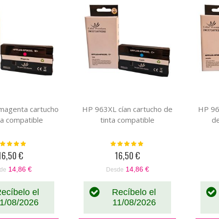
magenta cartucho
HP 963XL cían cartucho de
HP 96
ta compatible
tinta compatible
de
loración:
Valoración:
100%
100%
16,50 €
16,50 €
14,86 €
14,86 €
de
Desde
ecíbelo el
Recíbelo el
1/08/2026
11/08/2026