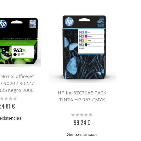
 963 xl officejet
/ 9020 / 9022 /
025 negro 2000
HP Inc 6ZC70AE PACK
paginas
ting:
TINTA HP 963 CMYK
%
54,81 €
Rating:
existencias
0%
99,24 €
Sin existencias