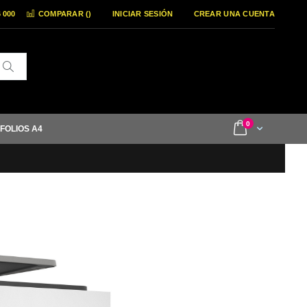
6 000
COMPARAR (
)
INICIAR SESIÓN
CREAR UNA CUENTA
Buscar
items
0
Cart
 FOLIOS A4