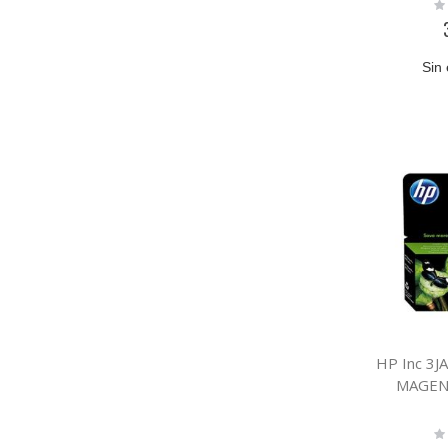
Ra
0
Sin 
HP Inc 3
MAGEN
Ra
0