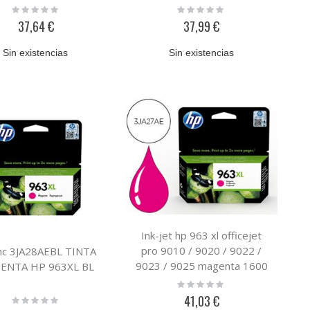
Rating:
Rating:
0%
0%
37,64 €
37,99 €
Sin existencias
Sin existencias
Ink-jet hp 963 xl officejet
pro 9010 / 9020 / 9022 /
nc 3JA28AEBL TINTA
9023 / 9025 magenta 1600
ENTA HP 963XL BL
paginas
Rating:
0%
41,03 €
Rating:
0%