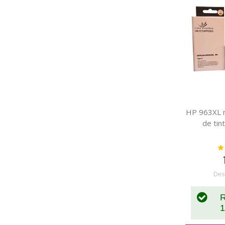
HP 963XL 
de tin
Va
Des
R
1