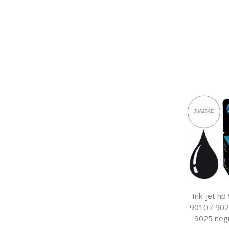
Ink-jet hp
9010 / 902
9025 neg