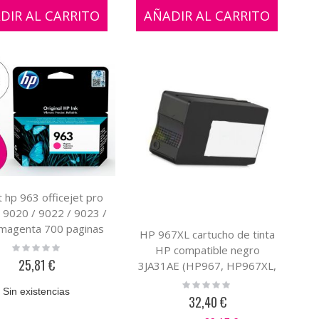
DIR AL CARRITO
AÑADIR AL CARRITO
t hp 963 officejet pro
 9020 / 9022 / 9023 /
magenta 700 paginas
HP 967XL cartucho de tinta
Rating:
HP compatible negro
0%
25,81 €
3JA31AE (HP967, HP967XL,
HP 967 )
Rating:
Sin existencias
0%
32,40 €