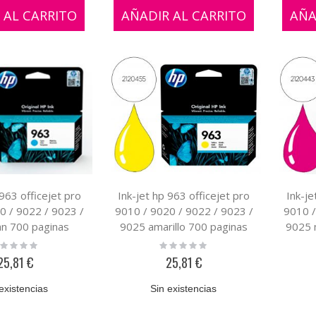
 AL CARRITO
AÑADIR AL CARRITO
AÑA
 963 officejet pro
Ink-jet hp 963 officejet pro
Ink-je
0 / 9022 / 9023 /
9010 / 9020 / 9022 / 9023 /
9010 /
an 700 paginas
9025 amarillo 700 paginas
9025 
ting:
Rating:
%
0%
25,81 €
25,81 €
existencias
Sin existencias