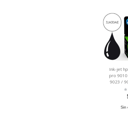
Ink-jet hp
pro 9010 
9023 / 9
Ra
0
Sin 