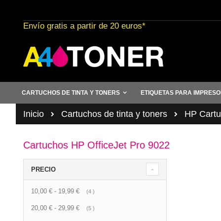
Ir
al
Envío gratis a partir de 20 euros*
contenido
CARTUCHOS DE TINTA Y TONERS
ETIQUETAS PARA IMPRES
Inicio
Cartuchos de tinta y toners
HP Cartuc
Cartuchos HP OfficeJet Pro 9022
PRECIO
10,00 €
-
19,99 €
artículo
4
20,00 €
-
29,99 €
artículo
5