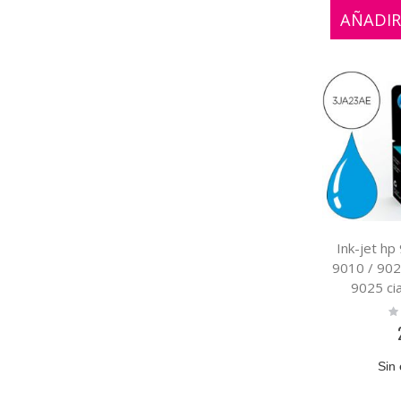
AÑADIR
Ink-jet hp
9010 / 902
9025 ci
Ra
0
Sin 