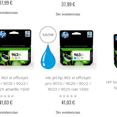
0%
37,99 €
37,99 €
existencias
Sin existencias
 963 xl officejet
Ink-jet hp 963 xl officejet
HP In
/ 9020 / 9022 /
pro 9010 / 9020 / 9022 /
N
25 amarillo 1600
9023 / 9025 cian 1600
paginas
paginas
ting:
Rating:
%
0%
41,03 €
41,03 €
existencias
Sin existencias