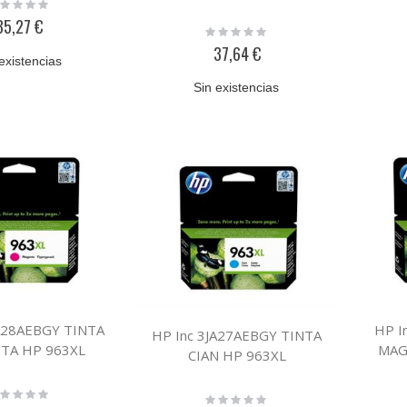
ting:
%
35,27 €
Rating:
0%
37,64 €
existencias
Sin existencias
JA28AEBGY TINTA
HP I
HP Inc 3JA27AEBGY TINTA
TA HP 963XL
MAG
CIAN HP 963XL
ting:
Rating:
%