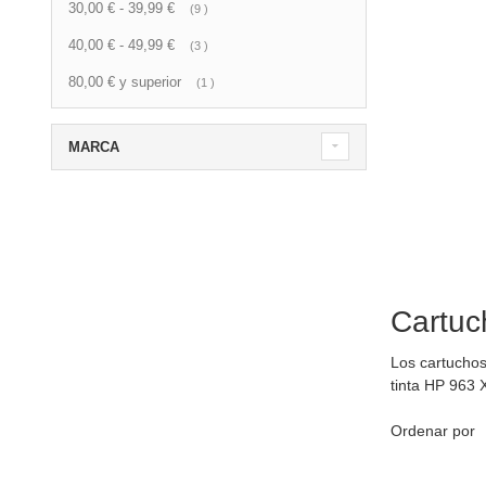
30,00 €
-
39,99 €
artículo
9
40,00 €
-
49,99 €
artículo
3
80,00 €
y superior
artículo
1
MARCA
Cartuc
Los cartuchos
tinta HP 963 
Ordenar por