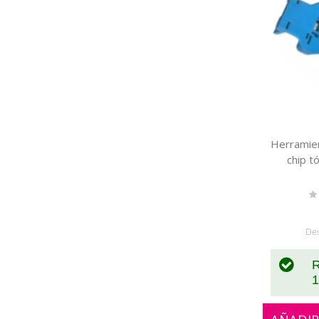
Herramien
chip 
Ra
0
De
R
1