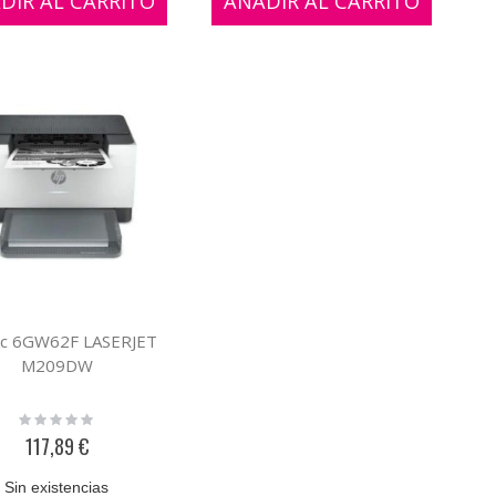
DIR AL CARRITO
AÑADIR AL CARRITO
nc 6GW62F LASERJET
M209DW
Rating:
0%
117,89 €
Sin existencias