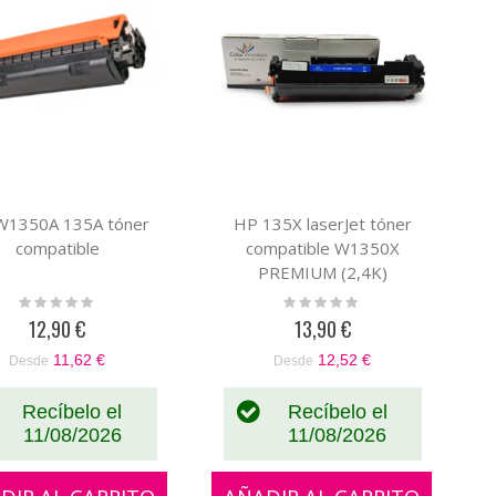
W1350A 135A tóner
HP 135X laserJet tóner
compatible
compatible W1350X
PREMIUM (2,4K)
Rating:
Rating:
0%
0%
12,90 €
13,90 €
11,62 €
12,52 €
Desde
Desde
Recíbelo el
Recíbelo el
11/08/2026
11/08/2026