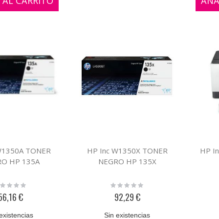
 AL CARRITO
AÑA
W1350A TONER
HP Inc W1350X TONER
HP I
O HP 135A
NEGRO HP 135X
ting:
Rating:
%
0%
56,16 €
92,29 €
existencias
Sin existencias