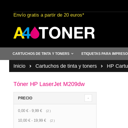
Ir
al
Envío gratis a partir de 20 euros*
contenido
CARTUCHOS DE TINTA Y TONERS
ETIQUETAS PARA IMPRES
Inicio
Cartuchos de tinta y toners
HP Cartuc
Tóner HP LaserJet M209dw
PRECIO
0,00 €
-
9,99 €
artículo
2
10,00 €
-
19,99 €
artículo
2