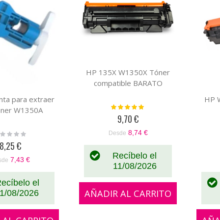
HP 135X W1350X Tóner
compatible BARATO
ta para extraer
HP 
Valoración:
tóner W1350A
100%
9,70 €
8,74 €
ting:
Desde
%
8,25 €
Recíbelo el
7,43 €
sde
11/08/2026
ecíbelo el
AÑADIR AL CARRITO
1/08/2026