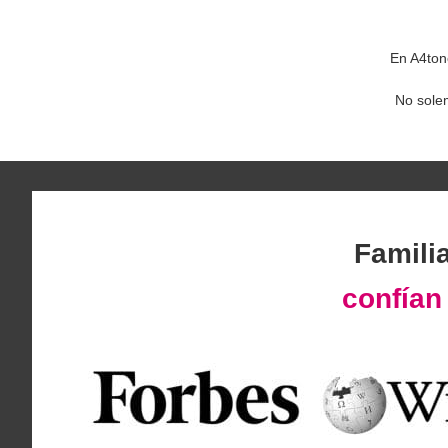
En A4ton
No sole
Famili
confía