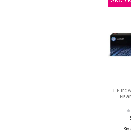
AÑADIR
HP Inc 
NEGR
Ra
0
Sin 