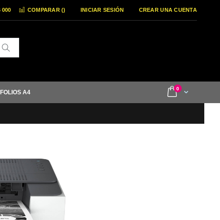
6 000
COMPARAR (
)
INICIAR SESIÓN
CREAR UNA CUENTA
Buscar
items
0
Cart
 FOLIOS A4