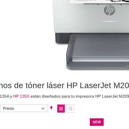
hos de tóner láser HP LaserJet M20
 135A y
HP 135X
están diseñados para tu impresora HP LaserJet M20
Fijar
Ver
Dirección
como
Parrilla
Lista
Descendente
NEW