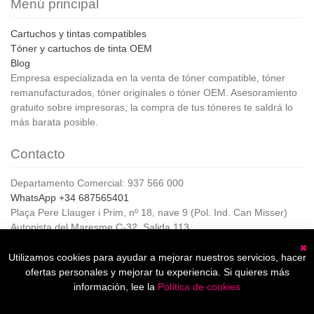
Menú principal
Cartuchos y tintas compatibles
Tóner y cartuchos de tinta OEM
Blog
Empresa especializada en la venta de tóner compatible, tóner
remanufacturados, tóner originales o tóner OEM. Asesoramiento
gratuito sobre impresoras, la compra de tus tóneres te saldrá lo
más barata posible.
Contacto
Departamento Comercial: 937 566 000
WhatsApp +34 687565401
Plaça Pere Llauger i Prim, nº 18, nave 9 (Pol. Ind. Can Misser)
Autopista del Maresme C-32, Salida 113
08360, Canet de Mar (Barcelona)
Horario de Atención al cliente:
Utilizamos cookies para ayudar a mejorar nuestros servicios, hacer
C
De lunes a jueves de 8:00 a 17:00,
ofertas personales y mejorar tu experiencia. Si quieres más
Viernes de 8:00 a 15:00
información, lee la
Política de cookies