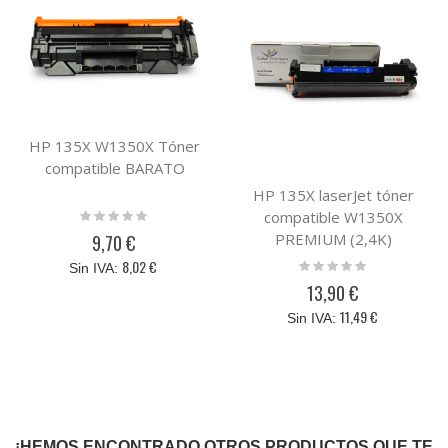
HP 135X W1350X Tóner
compatible BARATO
HP 135X laserJet tóner
Rating:
compatible W1350X
0%
PREMIUM (2,4K)
9,70 €
Rating:
8,02 €
0%
13,90 €
11,49 €
¡HEMOS ENCONTRADO OTROS PRODUCTOS QUE TE