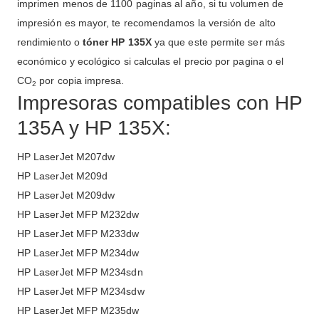
imprimen menos de 1100 paginas al año, si tu volumen de
impresión es mayor, te recomendamos la versión de alto
rendimiento o
tóner HP 135X
ya que este permite ser más
económico y ecológico si calculas el precio por pagina o el
CO
por copia impresa.
2
Impresoras compatibles con HP
135A y HP 135X:
HP LaserJet M207dw
HP LaserJet M209d
HP LaserJet M209dw
HP LaserJet MFP M232dw
HP LaserJet MFP M233dw
HP LaserJet MFP M234dw
HP LaserJet MFP M234sdn
HP LaserJet MFP M234sdw
HP LaserJet MFP M235dw