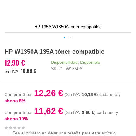
HP 135A W1350A tóner compatible
Saltar
HP W1350A 135A tóner compatible
al
comienzo
12,90 €
Disponibilidad:
Disponible
de
SKU
W1350A
10,66 €
la
galería
de
imágenes
12,26 €
Comprar 3 por
10,13 €
cada uno y
ahorra
5
%
11,62 €
Comprar 5 por
9,60 €
cada uno y
ahorra
10
%
Sea el primero en dejar una reseña para este artículo