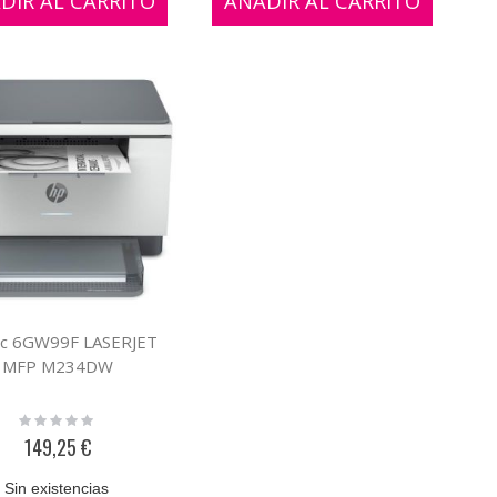
DIR AL CARRITO
AÑADIR AL CARRITO
nc 6GW99F LASERJET
MFP M234DW
Rating:
0%
149,25 €
Sin existencias