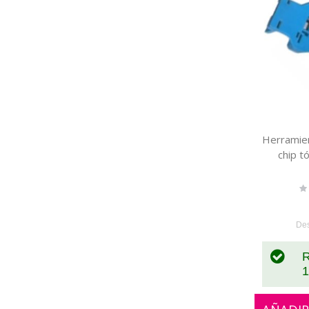
Herramien
chip 
Ra
0
De
R
1