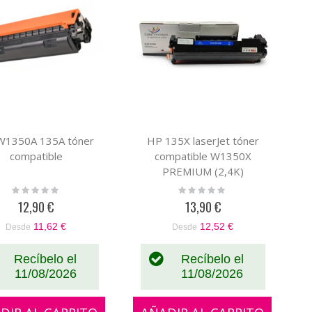
W1350A 135A tóner
HP 135X laserJet tóner
compatible
compatible W1350X
PREMIUM (2,4K)
Rating:
Rating:
0%
0%
12,90 €
13,90 €
11,62 €
12,52 €
Desde
Desde
Recíbelo el
Recíbelo el
11/08/2026
11/08/2026