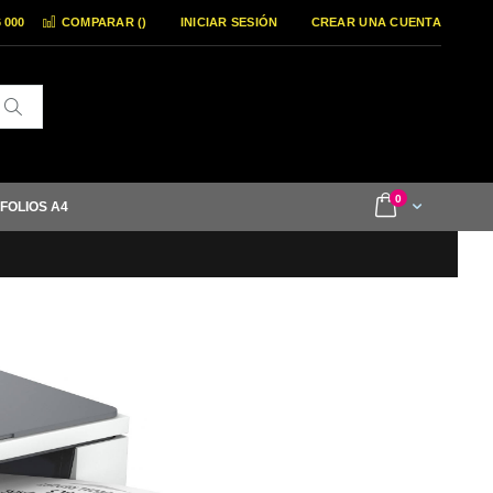
6 000
COMPARAR (
)
INICIAR SESIÓN
CREAR UNA CUENTA
Buscar
items
0
Cart
 FOLIOS A4