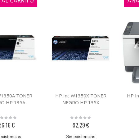
 AL CARRITO
AÑA
W1350A TONER
HP Inc W1350X TONER
HP I
O HP 135A
NEGRO HP 135X
ting:
Rating:
%
0%
56,16 €
92,29 €
existencias
Sin existencias