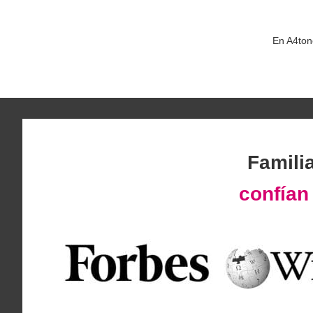
En A4ton
Famili
confía