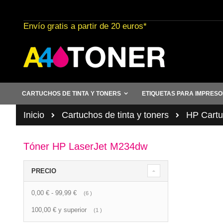
Ir
al
Envío gratis a partir de 20 euros*
contenido
CARTUCHOS DE TINTA Y TONERS
ETIQUETAS PARA IMPRES
Inicio
Cartuchos de tinta y toners
HP Cartuc
Tóner HP LaserJet M234dw
PRECIO
0,00 €
-
99,99 €
artículo
6
100,00 €
y superior
artículo
1