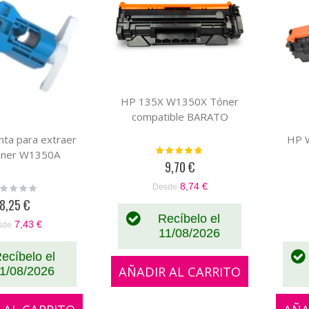
HP 135X W1350X Tóner
compatible BARATO
ta para extraer
HP 
Valoración:
tóner W1350A
100%
9,70 €
8,74 €
ting:
Desde
%
8,25 €
Recíbelo el
7,43 €
sde
11/08/2026
ecíbelo el
AÑADIR AL CARRITO
1/08/2026