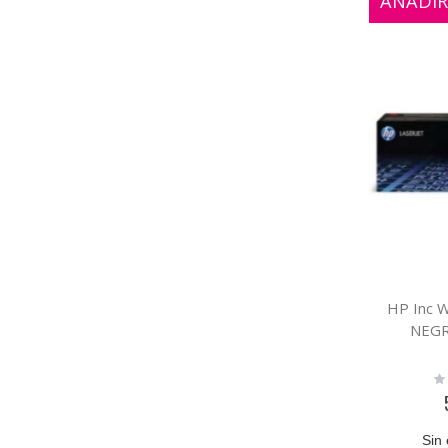
AÑADIR
HP Inc 
NEGR
Ra
0
Sin 