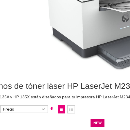
hos de tóner láser HP LaserJet M23
 135A y HP 135X están diseñados para tu impresora HP LaserJet M23
Fijar
Ver
Dirección
como
Parrilla
Lista
Descendente
NEW