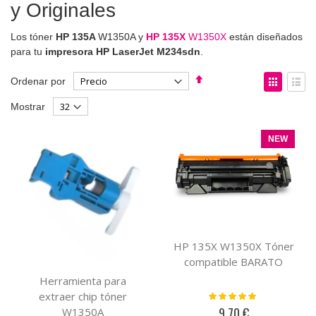
y Originales
Los tóner
HP 135A
W1350A y
HP 135X
W1350X
están diseñados
para tu
impresora HP LaserJet M234sdn
.
Fijar
Ver
Ordenar por
Dirección
como
Parrilla
List
Mostrar
Descendente
NEW
HP 135X W1350X Tóner
compatible BARATO
Herramienta para
extraer chip tóner
Valoración:
100%
9,70 €
W1350A