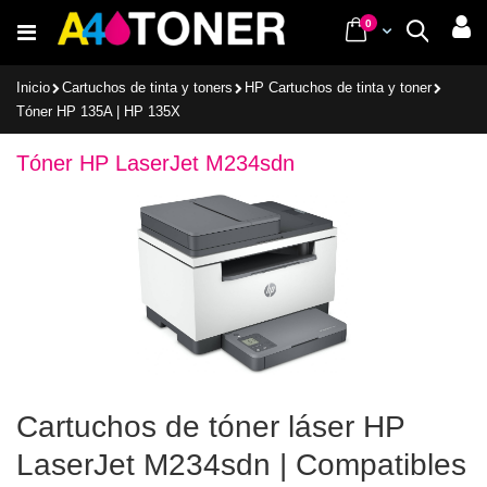
Ir
items
0
Cart
Buscar
al
contenido
Inicio
Cartuchos de tinta y toners
HP Cartuchos de tinta y toner
Tóner HP 135A | HP 135X
Tóner HP LaserJet M234sdn
Cartuchos de tóner láser HP
LaserJet M234sdn | Compatibles