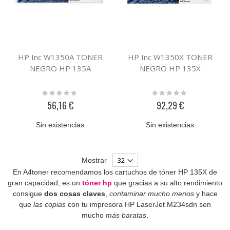
HP Inc W1350A TONER
HP Inc W1350X TONER
NEGRO HP 135A
NEGRO HP 135X
Rating:
Rating:
0%
0%
56,16 €
92,29 €
Sin existencias
Sin existencias
Mostrar
En A4toner recomendamos los cartuchos de tóner HP 135X de
gran capacidad, es un
tóner hp
que gracias a su alto rendimiento
consigue
dos cosas claves
,
contaminar mucho menos
y hace
que
las copias
con tu impresora HP LaserJet M234sdn sen
mucho
más baratas
.